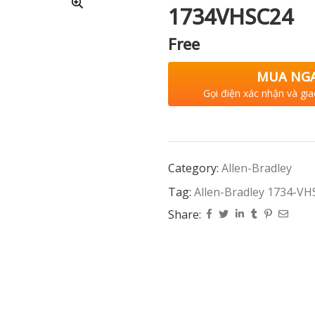
1734VHSC24
Free
MUA NG
Gọi điện xác nhận và gia
Category:
Allen-Bradley
Tag:
Allen-Bradley 1734-V
Share: