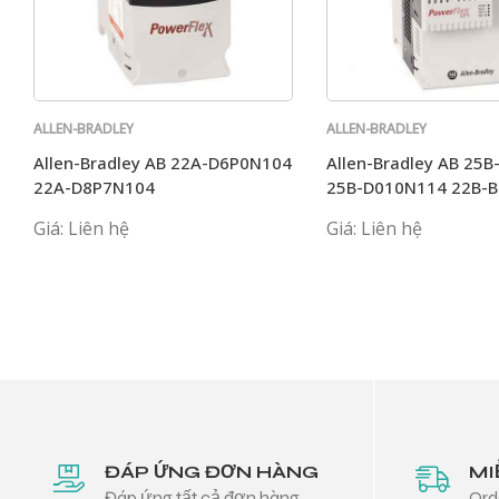
ALLEN-BRADLEY
ALLEN-BRADLEY
Allen-Bradley AB 22A-D6P0N104
Allen-Bradley AB 25
22A-D8P7N104
25B-D010N114 22B-
25B-D017N104
Giá: Liên hệ
Giá: Liên hệ
ĐÁP ỨNG ĐƠN HÀNG
MI
Đáp ứng tất cả đơn hàng
Ord