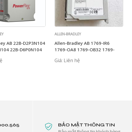
EY
ALLEN-BRADLEY
dley AB 22B-D2P3N104
Allen-Bradley AB 1769-IR6
N104 22B-D6P0N104
1769-OA8 1769-OB32 1769-
N114
L36ERM 1769-L35E
hệ
Giá: Liên hệ
000.565
BẢO MẬT THÔNG TIN
Bảo mật thông tin khách hàng