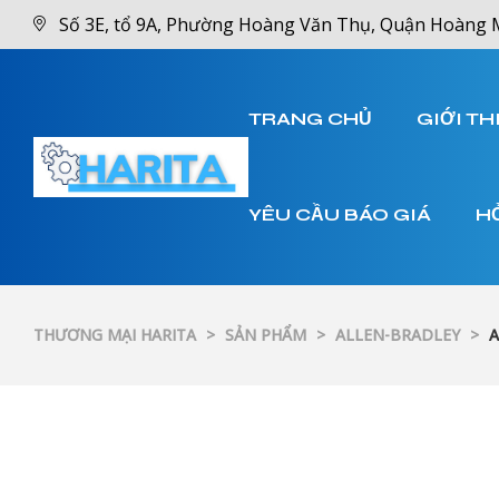
Số 3E, tổ 9A, Phường Hoàng Văn Thụ, Quận Hoàng 
TRANG CHỦ
GIỚI TH
YÊU CẦU BÁO GIÁ
H
THƯƠNG MẠI HARITA
>
SẢN PHẨM
>
ALLEN-BRADLEY
>
A