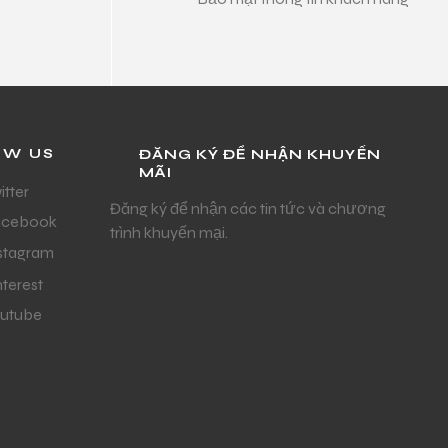
OW US
ĐĂNG KÝ ĐỂ NHẬN KHUYẾN
MÃI
itter
Đăng ký để nhận các tin tức và chương
acebook
trình khuyến mại.
stagram
nterest
utube