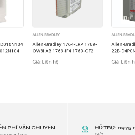
ALLEN-BRADLEY
ALLEN-BRADL
B-D010N104
Allen-Bradley 1764-LRP 1769-
Allen-Bra
B012N104
OW8I AB 1769-IF4 1769-OF2
22B-D4P0
1769-ECR 1769-IQ16
22B-A5PO
Giá: Liên hệ
Giá: Liên 
ỄN PHÍ VẬN CHUYỂN
HỖ TRỢ: 0975.
24/7
ers over $499