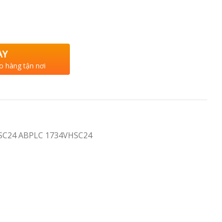
AY
o hàng tận nơi
HSC24 ABPLC 1734VHSC24