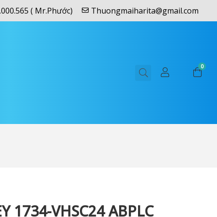
.000.565 ( Mr.Phước)
Thuongmaiharita@gmail.com
0
Y 1734-VHSC24 ABPLC