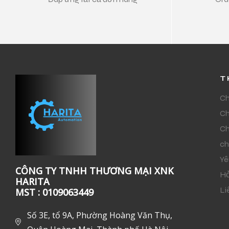
T
Ch
Ch
Ch
ch
Yê
CÔNG TY TNHH THƯƠNG MẠI XNK
Hỏ
HARITA
Li
MST : 0109063449
Số 3E, tổ 9A, Phường Hoàng Văn Thụ,