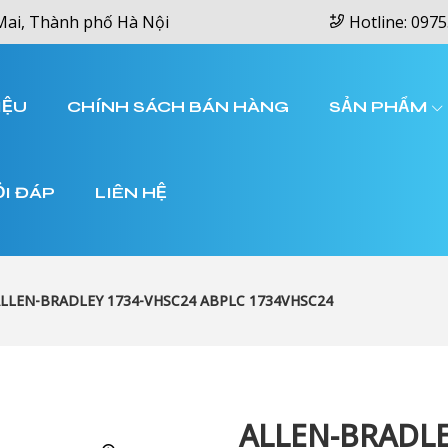
Mai, Thành phố Hà Nội
Hotline: 0975
IỆU
CHÍNH SÁCH BÁN HÀNG
SẢN PHẨM
ỎI ĐÁP
LIÊN HỆ
LLEN-BRADLEY 1734-VHSC24 ABPLC 1734VHSC24
ALLEN-BRADLE