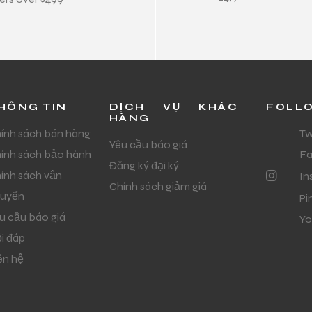
HÔNG TIN
DỊCH VỤ KHÁC
FOLL
HÀNG
ính sách bán hàng
Tw
Yêu cầu báo giá
ính sách bảo hành
F
Đăng ký đại ký
ính sách vận
In
Chính sách giảm giá
uyển
Pi
u cầu báo giá
Yo
i đáp
ên hệ