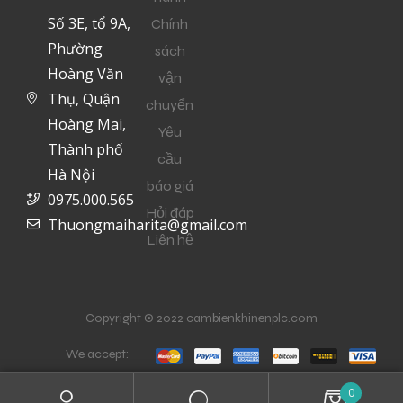
Số 3E, tổ 9A,
Chính
Phường
sách
Hoàng Văn
vận
Thụ, Quận
chuyển
Hoàng Mai,
Yêu
Thành phố
cầu
Hà Nội
báo giá
0975.000.565
Hỏi đáp
Thuongmaiharita@gmail.com
Liên hệ
Copyright © 2022 cambienkhinenplc.com
We accept:
0