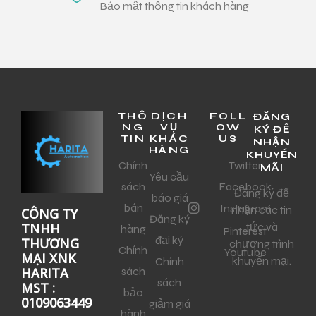
Bảo mật thông tin khách hàng
THÔ
DỊCH
FOLL
ĐĂNG
NG
VỤ
OW
KÝ ĐỂ
TIN
KHÁC
US
NHẬN
HÀNG
KHUYẾN
Chính
Twitter
MÃI
Yêu cầu
sách
Facebook
Đăng ký để
báo giá
bán
Instagram
nhận các tin
CÔNG TY
Đăng ký
tức và
TNHH
hàng
Pinterest
đại ký
THƯƠNG
chương trình
Chính
Youtube
MẠI XNK
khuyến mại.
Chính
sách
HARITA
sách
MST :
bảo
0109063449
giảm giá
hành