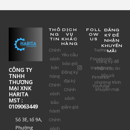
THÔ
DỊCH
FOLL
ĐĂNG
NG
VỤ
OW
KÝ ĐỂ
TIN
KHÁC
US
NHẬN
HÀNG
KHUYẾN
Chính
Twitter
MÃI
Yêu cầu
sách
Facebook
Đăng ký để
báo giá
bán
Instagram
nhận các tin
CÔNG TY
Đăng ký
tức và
TNHH
hàng
Pinterest
đại ký
THƯƠNG
chương trình
Chính
Youtube
MẠI XNK
khuyến mại.
Chính
sách
HARITA
sách
MST :
bảo
0109063449
giảm giá
hành
Số 3E, tổ 9A,
Chính
Phường
sách