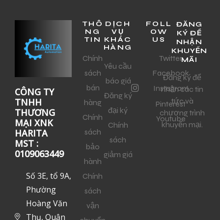
THÔ
DỊCH
FOLL
ĐĂNG
NG
VỤ
OW
KÝ ĐỂ
TIN
KHÁC
US
NHẬN
HÀNG
KHUYẾN
Chính
Twitter
MÃI
Yêu cầu
sách
Facebook
Đăng ký để
báo giá
bán
Instagram
nhận các tin
CÔNG TY
Đăng ký
tức và
TNHH
hàng
Pinterest
đại ký
THƯƠNG
chương trình
Chính
Youtube
MẠI XNK
khuyến mại.
Chính
sách
HARITA
sách
MST :
bảo
0109063449
giảm giá
hành
Số 3E, tổ 9A,
Chính
Phường
sách
Hoàng Văn
vận
Thụ, Quận