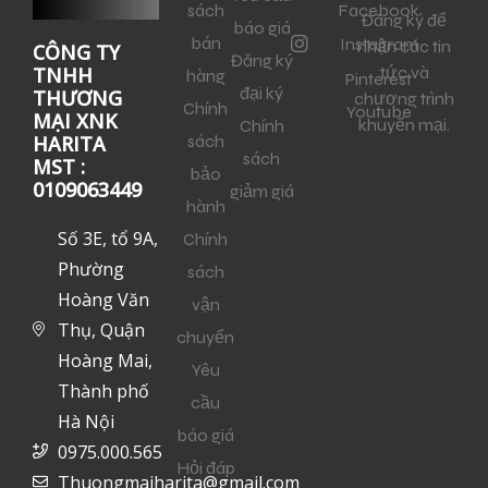
sách
Facebook
Đăng ký để
báo giá
bán
Instagram
nhận các tin
CÔNG TY
Đăng ký
tức và
TNHH
hàng
Pinterest
đại ký
THƯƠNG
chương trình
Chính
Youtube
MẠI XNK
khuyến mại.
Chính
sách
HARITA
sách
MST :
bảo
0109063449
giảm giá
hành
Số 3E, tổ 9A,
Chính
Phường
sách
Hoàng Văn
vận
Thụ, Quận
chuyển
Hoàng Mai,
Yêu
Thành phố
cầu
Hà Nội
báo giá
0975.000.565
Hỏi đáp
Thuongmaiharita@gmail.com