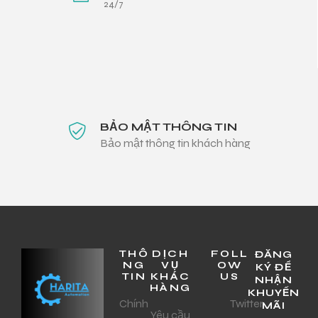
24/7
BẢO MẬT THÔNG TIN
Bảo mật thông tin khách hàng
THÔ
DỊCH
FOLL
ĐĂNG
NG
VỤ
OW
KÝ ĐỂ
TIN
KHÁC
US
NHẬN
HÀNG
KHUYẾN
Chính
Twitter
MÃI
Yêu cầu