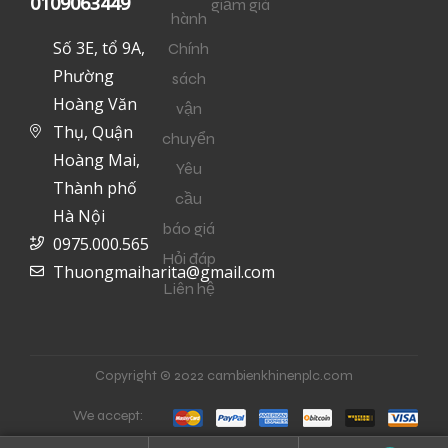
0109063449
giảm giá
hành
Số 3E, tổ 9A,
Chính
Phường
sách
Hoàng Văn
vận
Thụ, Quận
chuyển
Hoàng Mai,
Yêu
Thành phố
cầu
Hà Nội
báo giá
0975.000.565
Hỏi đáp
Thuongmaiharita@gmail.com
Liên hệ
Copyright © 2022 cambienkhinenplc.com
We accept: