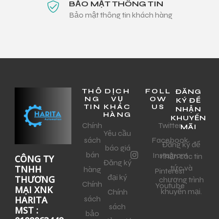
BẢO MẬT THÔNG TIN
Bảo mật thông tin khách hàng
THÔ
DỊCH
FOLL
ĐĂNG
NG
VỤ
OW
KÝ ĐỂ
TIN
KHÁC
US
NHẬN
HÀNG
KHUYẾN
Chính
Twitter
MÃI
Yêu cầu
sách
Facebook
Đăng ký để
báo giá
bán
Instagram
nhận các tin
CÔNG TY
Đăng ký
tức và
TNHH
hàng
Pinterest
đại ký
THƯƠNG
chương trình
Chính
Youtube
MẠI XNK
khuyến mại.
Chính
sách
HARITA
sách
MST :
bảo