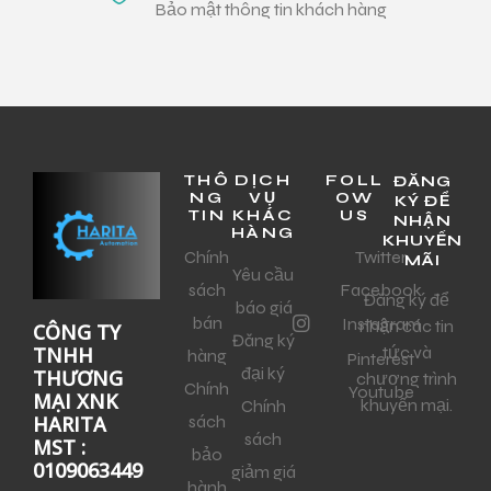
Bảo mật thông tin khách hàng
THÔ
DỊCH
FOLL
ĐĂNG
NG
VỤ
OW
KÝ ĐỂ
TIN
KHÁC
US
NHẬN
HÀNG
KHUYẾN
Chính
Twitter
MÃI
Yêu cầu
sách
Facebook
Đăng ký để
báo giá
bán
Instagram
nhận các tin
CÔNG TY
Đăng ký
tức và
TNHH
hàng
Pinterest
đại ký
THƯƠNG
chương trình
Chính
Youtube
MẠI XNK
khuyến mại.
Chính
sách
HARITA
sách
MST :
bảo
0109063449
giảm giá
hành