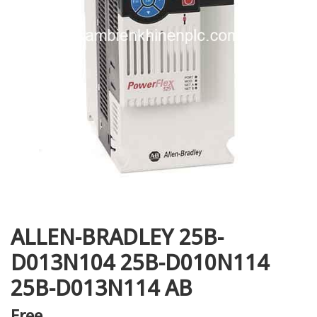
i XNK
ALLEN-BRADLEY 25B-
D013N104 25B-D010N114
25B-D013N114 AB
Free