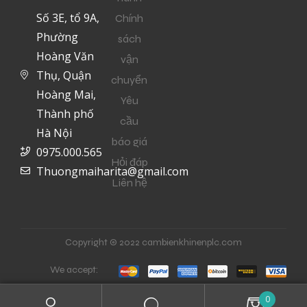
Số 3E, tổ 9A,
Chính
Phường
sách
Hoàng Văn
vận
Thụ, Quận
chuyển
Hoàng Mai,
Yêu
Thành phố
cầu
Hà Nội
báo giá
0975.000.565
Hỏi đáp
Thuongmaiharita@gmail.com
Liên hệ
Copyright © 2022 cambienkhinenplc.com
We accept:
0