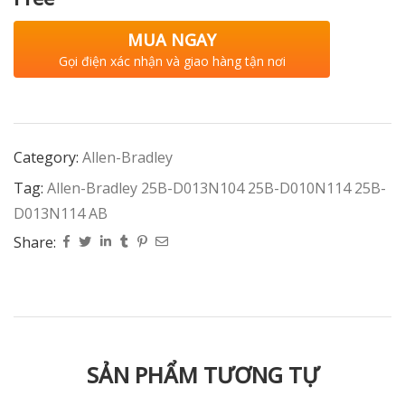
MUA NGAY
Gọi điện xác nhận và giao hàng tận nơi
Category:
Allen-Bradley
Tag:
Allen-Bradley 25B-D013N104 25B-D010N114 25B-
D013N114 AB
Share:
SẢN PHẨM TƯƠNG TỰ