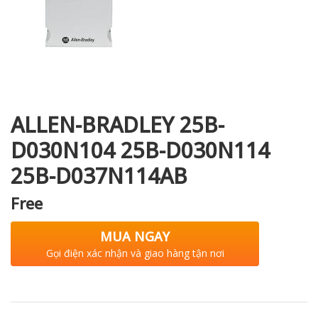
i XNK
ALLEN-BRADLEY 25B-
D030N104 25B-D030N114
25B-D037N114AB
Free
MUA NGAY
Gọi điện xác nhận và giao hàng tận nơi