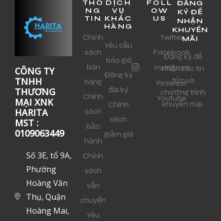
THÔ
DỊCH
FOLL
ĐĂNG
NG
VỤ
OW
KÝ ĐỂ
TIN
KHÁC
US
NHẬN
HÀNG
KHUYẾN
Chính
Twitter
MÃI
Yêu cầu
sách
Facebook
Đăng ký để
báo giá
bán
Instagram
nhận các tin
CÔNG TY
Đăng ký
tức và
TNHH
hàng
Pinterest
đại ký
THƯƠNG
chương trình
Chính
Youtube
MẠI XNK
khuyến mại.
Chính
sách
HARITA
sách
MST :
bảo
0109063449
giảm giá
hành
Số 3E, tổ 9A,
Chính
Phường
sách
Hoàng Văn
vận
Thụ, Quận
chuyển
Hoàng Mai,
Yêu