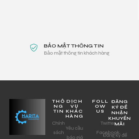
BẢO MẬT THÔNG TIN
Bảo mật thông tin khách hàng
THÔ
DỊCH
FOLL
ĐĂNG
NG
VỤ
OW
KÝ ĐỂ
TIN
KHÁC
US
NHẬN
HÀNG
KHUYẾN
Chính
Twitter
MÃI
Yêu cầu
sách
Facebook
Đăng ký để
báo giá