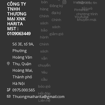
bán
Instagram
nhận các tin
CÔNG TY
Đăng ký
tức và
TNHH
hàng
Pinterest
đại ký
THƯƠNG
chương trình
Chính
Youtube
MẠI XNK
khuyến mại.
Chính
sách
HARITA
sách
MST :
bảo
0109063449
giảm giá
hành
Số 3E, tổ 9A,
Chính
Phường
sách
Hoàng Văn
vận
Thụ, Quận
chuyển
Hoàng Mai,
Yêu
Thành phố
cầu
Hà Nội
báo giá
0975.000.565
Hỏi đáp
Thuongmaiharita@gmail.com
Liên hệ