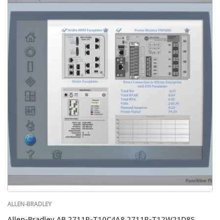
ALLEN-BRADLEY
Allen-Bradley AB 2711P-T10C4A8 2711P-T12W21D8S