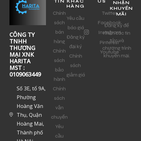
TIN
KHÁC
US
NHẬN
HÀNG
KHUYẾN
Chính
Twitter
MÃI
Yêu cầu
sách
Facebook
Đăng ký để
báo giá
bán
Instagram
nhận các tin
CÔNG TY
Đăng ký
tức và
TNHH
hàng
Pinterest
đại ký
THƯƠNG
chương trình
Chính
Youtube
MẠI XNK
khuyến mại.
Chính
sách
HARITA
sách
MST :
bảo
0109063449
giảm giá
hành
Số 3E, tổ 9A,
Chính
Phường
sách
Hoàng Văn
vận
Thụ, Quận
chuyển
Hoàng Mai,
Yêu
Thành phố
cầu