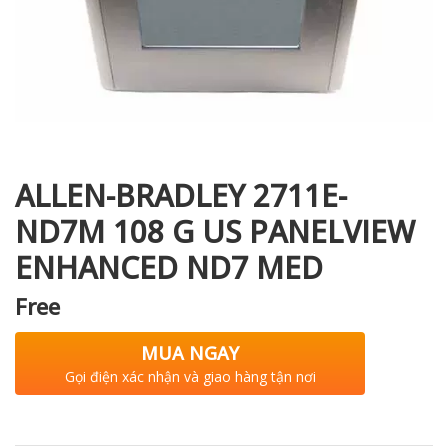
i XNK
ALLEN-BRADLEY 2711E-
ND7M 108 G US PANELVIEW
ENHANCED ND7 MED
Free
MUA NGAY
Gọi điện xác nhận và giao hàng tận nơi