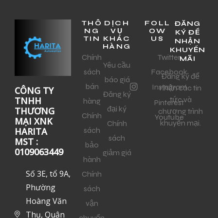
THÔ
DỊCH
FOLL
ĐĂNG
NG
VỤ
OW
KÝ ĐỂ
TIN
KHÁC
US
NHẬN
HÀNG
KHUYẾN
Chính
Twitter
MÃI
Yêu cầu
sách
Facebook
Đăng ký để
báo giá
bán
Instagram
nhận các tin
CÔNG TY
Đăng ký
tức và
TNHH
hàng
Pinterest
đại ký
THƯƠNG
chương trình
Chính
Youtube
MẠI XNK
khuyến mại.
Chính
sách
HARITA
sách
MST :
bảo
0109063449
giảm giá
hành
Số 3E, tổ 9A,
Chính
Phường
sách
Hoàng Văn
vận
Thụ, Quận
chuyển