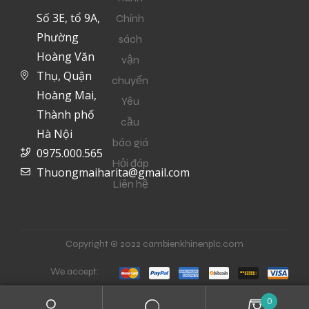
Số 3E, tổ 9A,
Chính
Phường
sách
Hoàng Văn
vận
Thụ, Quận
chuyển
Hoàng Mai,
Yêu
Thành phố
cầu
Hà Nội
báo giá
0975.000.565
Hỏi đáp
Thuongmaiharita@gmail.com
Liên hệ
Copyright © 2022 cambienkhinenplc.com
We accept:
0