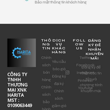
Bảo mật thông tin khách hàng
THÔ
DỊCH
FOLL
ĐĂNG
NG
VỤ
OW
KÝ ĐỂ
TIN
KHÁC
US
NHẬN
HÀNG
KHUYẾN
Chính
Twitter
MÃI
Yêu cầu
sách
Facebook
Đăng ký để
báo giá
bán
Instagram
nhận các tin
CÔNG TY
Đăng ký
tức và
TNHH
hàng
Pinterest
đại ký
THƯƠNG
chương trình
Chính
Youtube
MẠI XNK
khuyến mại.
Chính
sách
HARITA
sách
MST :
bảo
0109063449
giảm giá
hành