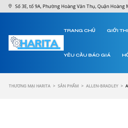
Số 3E, tổ 9A, Phường Hoàng Văn Thụ, Quận Hoàng 
TRANG CHỦ
GIỚI TH
YÊU CẦU BÁO GIÁ
H
THƯƠNG MẠI HARITA
>
SẢN PHẨM
>
ALLEN-BRADLEY
>
A