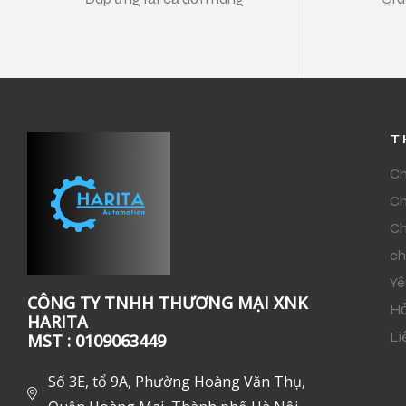
T
Ch
Ch
Ch
ch
Yê
CÔNG TY TNHH THƯƠNG MẠI XNK
Hỏ
HARITA
Li
MST : 0109063449
Số 3E, tổ 9A, Phường Hoàng Văn Thụ,