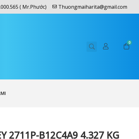
.000.565 ( Mr.Phước)
Thuongmaiharita@gmail.com
0
RMI
Y 2711P-B12C4A9 4.327 KG