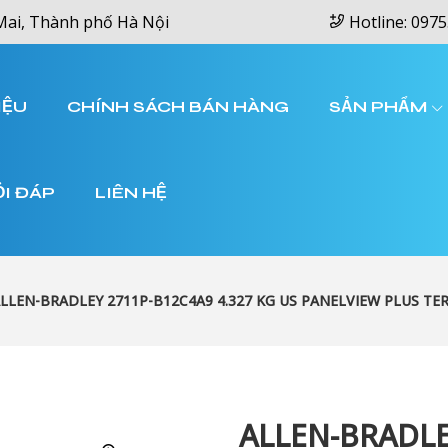
Mai, Thành phố Hà Nội
Hotline: 0975
IỆU
CHÍNH SÁCH BÁN HÀNG
SẢN PHẨM
ỎI ĐÁP
LIÊN HỆ
LLEN-BRADLEY 2711P-B12C4A9 4.327 KG US PANELVIEW PLUS TE
ALLEN-BRADLE