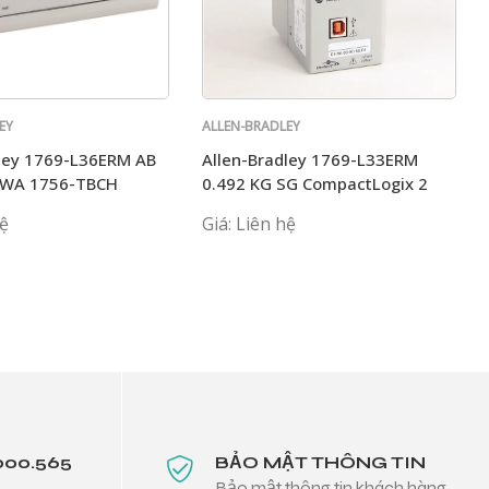
EY
ALLEN-BRADLEY
dley 1769-L36ERM AB
Allen-Bradley 1769-L33ERM
BWA 1756-TBCH
0.492 KG SG CompactLogix 2
MB Motion Controller
hệ
Giá: Liên hệ
000.565
BẢO MẬT THÔNG TIN
Bảo mật thông tin khách hàng