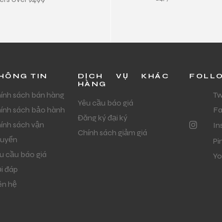
HÔNG TIN
DỊCH VỤ KHÁC
FOLL
HÀNG
ính sách bán hàng
Tw
Yêu cầu báo giá
ính sách bảo hành
F
Đăng ký đại ký
ính sách vận
In
Chính sách giảm giá
uyển
Pi
u cầu báo giá
Yo
i đáp
ên hệ