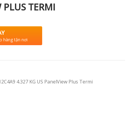
 PLUS TERMI
AY
o hàng tận nơi
12C4A9 4.327 KG US PanelView Plus Termi