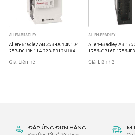
ALLEN-BRADLEY
ALLEN-BRADLEY
Allen-Bradley AB 25B-D010N104
Allen-Bradley AB 175
25B-D010N114 22B-B012N104
1756-OB16E 1756-IF
25B-D017N104
1756-ENBT
Giá: Liên hệ
Giá: Liên hệ
ĐÁP ỨNG ĐƠN HÀNG
MI
Đáp ứng tất cả đơn hàng
Ord