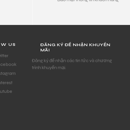
OW US
ĐĂNG KÝ ĐỂ NHẬN KHUYẾN
MÃI
itter
Đăng ký để nhận các tin tức và chương
acebook
trình khuyến mại.
stagram
nterest
utube