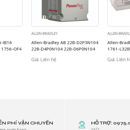
ALLEN-BRADLEY
ALLEN-BRADL
6-IB16
Allen-Bradley AB 22B-D2P3N104
Allen-Bra
8 1756-OF4
22B-D4P0N104 22B-D6P0N104
1761-L32
22B-A5PON114
Giá: Liên hệ
Giá: Liên 
ỄN PHÍ VẬN CHUYỂN
HỖ TRỢ: 0975.
24/7
ers over $499