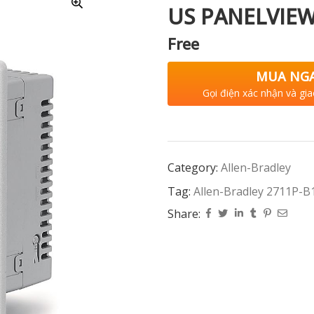
US PANELVIEW
Free
MUA NG
Gọi điện xác nhận và gia
Category:
Allen-Bradley
Tag:
Allen-Bradley 2711P-B
Share: