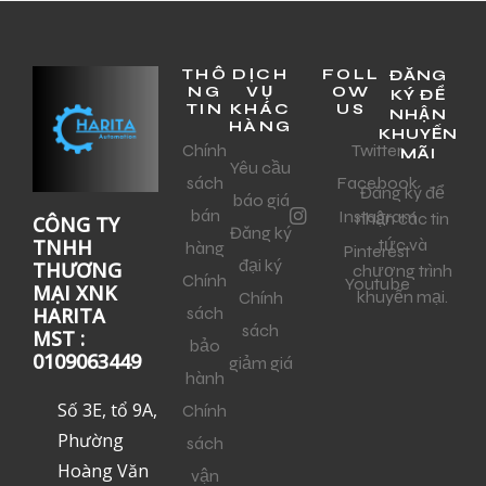
THÔ
DỊCH
FOLL
ĐĂNG
NG
VỤ
OW
KÝ ĐỂ
TIN
KHÁC
US
NHẬN
HÀNG
KHUYẾN
Chính
Twitter
MÃI
Yêu cầu
sách
Facebook
Đăng ký để
báo giá
bán
Instagram
nhận các tin
CÔNG TY
Đăng ký
tức và
TNHH
hàng
Pinterest
đại ký
THƯƠNG
chương trình
Chính
Youtube
MẠI XNK
khuyến mại.
Chính
sách
HARITA
sách
MST :
bảo
0109063449
giảm giá
hành
Số 3E, tổ 9A,
Chính
Phường
sách
Hoàng Văn
vận