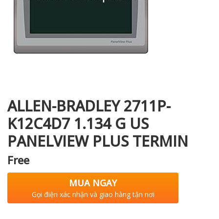
i XNK
ALLEN-BRADLEY 2711P-
K12C4D7 1.134 G US
PANELVIEW PLUS TERMIN
Free
MUA NGAY
Gọi điện xác nhận và giao hàng tận nơi