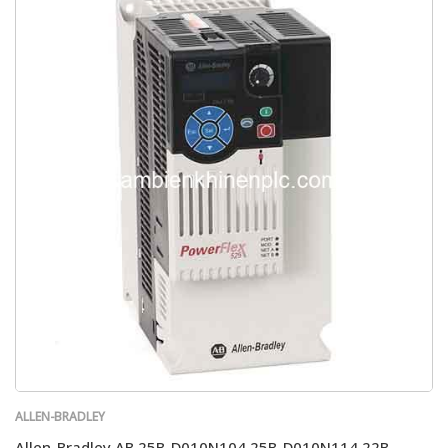
ALLEN-BRADLEY
Allen-Bradley AB 25B-D010N104 25B-D010N114 22B-