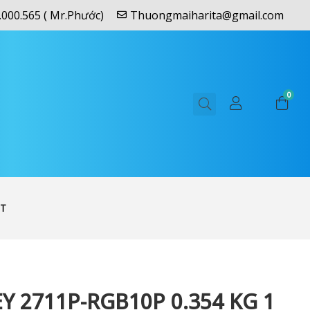
.000.565 ( Mr.Phước)
Thuongmaiharita@gmail.com
0
OT
Y 2711P-RGB10P 0.354 KG 1