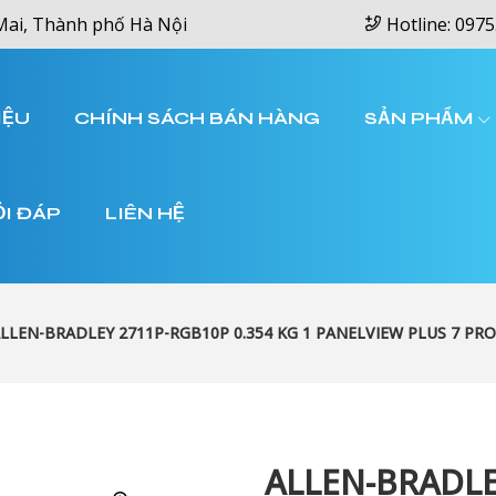
Mai, Thành phố Hà Nội
Hotline: 0975
IỆU
CHÍNH SÁCH BÁN HÀNG
SẢN PHẨM
ỎI ĐÁP
LIÊN HỆ
LLEN-BRADLEY 2711P-RGB10P 0.354 KG 1 PANELVIEW PLUS 7 PR
ALLEN-BRADLE