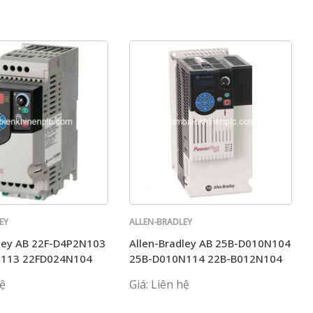
EY
ALLEN-BRADLEY
dley AB 22F-D4P2N103
Allen-Bradley AB 25B-D010N104
N113 22FD024N104
25B-D010N114 22B-B012N104
 D2P5N103
25B-D017N104
hệ
Giá: Liên hệ