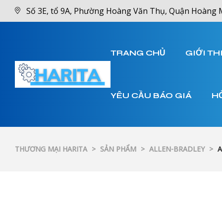
Số 3E, tổ 9A, Phường Hoàng Văn Thụ, Quận Hoàng 
TRANG CHỦ
GIỚI TH
YÊU CẦU BÁO GIÁ
H
THƯƠNG MẠI HARITA
>
SẢN PHẨM
>
ALLEN-BRADLEY
>
A