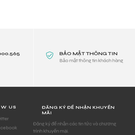
000.565
BẢO MẬT THÔNG TIN
Bảo mật thông tin khách hàng
OW US
ĐĂNG KÝ ĐỂ NHẬN KHUYẾN
MÃI
itter
Đăng ký để nhận các tin tức và chương
acebook
trình khuyến mại.