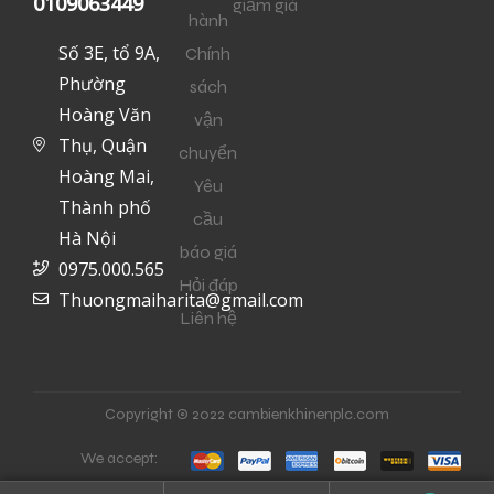
0109063449
giảm giá
hành
Số 3E, tổ 9A,
Chính
Phường
sách
Hoàng Văn
vận
Thụ, Quận
chuyển
Hoàng Mai,
Yêu
Thành phố
cầu
Hà Nội
báo giá
0975.000.565
Hỏi đáp
Thuongmaiharita@gmail.com
Liên hệ
Copyright © 2022 cambienkhinenplc.com
We accept: