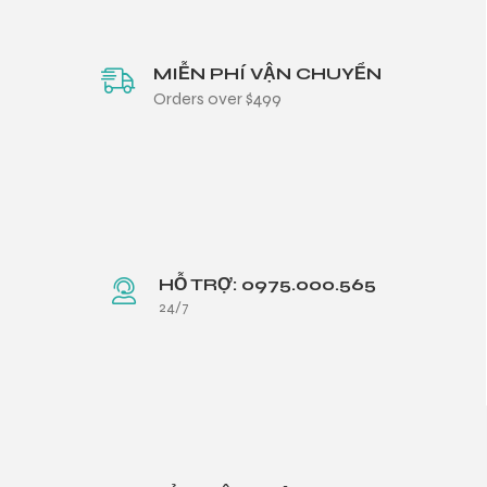
MIỄN PHÍ VẬN CHUYỂN
Orders over $499
HỖ TRỢ: 0975.000.565
24/7