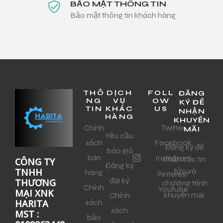
BẢO MẬT THÔNG TIN
Bảo mật thông tin khách hàng
THÔ
DỊCH
FOLL
ĐĂNG
NG
VỤ
OW
KÝ ĐỂ
TIN
KHÁC
US
NHẬN
HÀNG
KHUYẾN
Chính
Twitter
MÃI
Yêu cầu
sách
Facebook
Đăng ký để
báo giá
bán
Instagram
nhận các tin
CÔNG TY
Đăng ký
tức và
TNHH
hàng
Pinterest
đại ký
THƯƠNG
chương trình
Chính
Youtube
MẠI XNK
khuyến mại.
Chính
sách
HARITA
sách
MST :
bảo