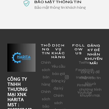
BẢO MẬT THÔNG TIN
Bảo mật thông tin khách hàng
THÔ
DỊCH
FOLL
ĐĂNG
NG
VỤ
OW
KÝ ĐỂ
TIN
KHÁC
US
NHẬN
HÀNG
KHUYẾN
Chính
Twitter
MÃI
Yêu cầu
sách
Facebook
Đăng ký để
báo giá
bán
Instagram
nhận các tin
CÔNG TY
Đăng ký
tức và
TNHH
hàng
Pinterest
đại ký
THƯƠNG
chương trình
Chính
Youtube
MẠI XNK
khuyến mại.
Chính
sách
HARITA
sách
MST :
bảo