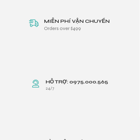
MIỄN PHÍ VẬN CHUYỂN
Orders over $499
HỖ TRỢ: 0975.000.565
24/7