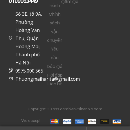
0109063449
giảm giá
hành
Số 3E, tổ 9A,
Chính
Phường
sách
Hoàng Văn
vận
Thụ, Quận
chuyển
Hoàng Mai,
Yêu
Thành phố
cầu
Hà Nội
báo giá
0975.000.565
Hỏi đáp
Thuongmaiharita@gmail.com
Liên hệ
Copyright © 2022 cambienkhinenplc.com
We accept: