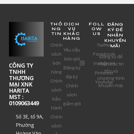
THÔ
DỊCH
FOLL
ĐĂNG
NG
VỤ
OW
KÝ ĐỂ
TIN
KHÁC
US
NHẬN
HÀNG
KHUYẾN
Chính
Twitter
MÃI
Yêu cầu
sách
Facebook
Đăng ký để
báo giá
bán
Instagram
nhận các tin
CÔNG TY
Đăng ký
tức và
TNHH
hàng
Pinterest
đại ký
THƯƠNG
chương trình
Chính
Youtube
MẠI XNK
khuyến mại.
Chính
sách
HARITA
sách
MST :
bảo
0109063449
giảm giá
hành
Số 3E, tổ 9A,
Chính
Phường
sách
Hoàng Văn