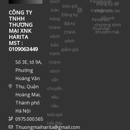
sách
Facebook
Đăng ký để
báo giá
bán
Instagram
nhận các tin
CÔNG TY
Đăng ký
tức và
TNHH
hàng
Pinterest
đại ký
THƯƠNG
chương trình
Chính
Youtube
MẠI XNK
khuyến mại.
Chính
sách
HARITA
sách
MST :
bảo
0109063449
giảm giá
hành
Số 3E, tổ 9A,
Chính
Phường
sách
Hoàng Văn
vận
Thụ, Quận
chuyển
Hoàng Mai,
Yêu
Thành phố
cầu
Hà Nội
báo giá
0975.000.565
Hỏi đáp
Thuongmaiharita@gmail.com