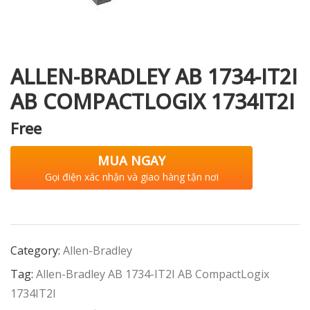
i XNK
ALLEN-BRADLEY AB 1734-IT2I
AB COMPACTLOGIX 1734IT2I
Free
MUA NGAY
Gọi điện xác nhận và giao hàng tận nơi
Category:
Allen-Bradley
Tag:
Allen-Bradley AB 1734-IT2I AB CompactLogix
1734IT2I