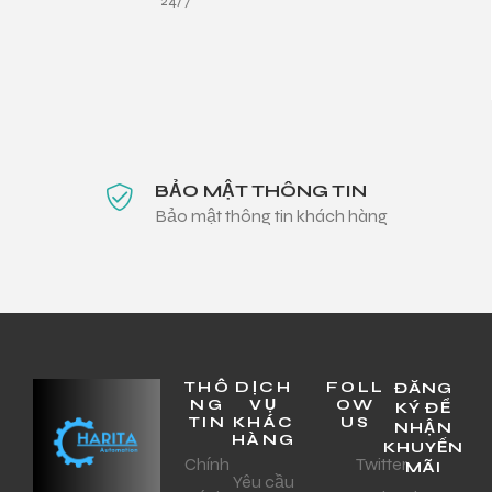
24/7
BẢO MẬT THÔNG TIN
Bảo mật thông tin khách hàng
THÔ
DỊCH
FOLL
ĐĂNG
NG
VỤ
OW
KÝ ĐỂ
TIN
KHÁC
US
NHẬN
HÀNG
KHUYẾN
Chính
Twitter
MÃI
Yêu cầu