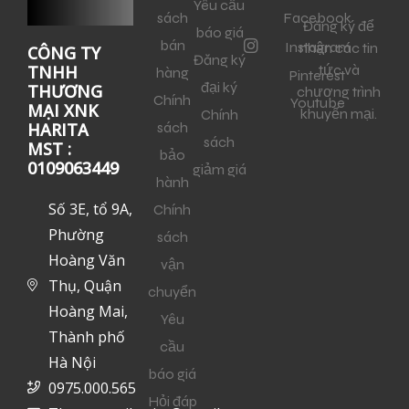
Yêu cầu
sách
Facebook
Đăng ký để
báo giá
bán
Instagram
nhận các tin
CÔNG TY
Đăng ký
tức và
TNHH
hàng
Pinterest
đại ký
THƯƠNG
chương trình
Chính
Youtube
MẠI XNK
khuyến mại.
Chính
sách
HARITA
sách
MST :
bảo
0109063449
giảm giá
hành
Số 3E, tổ 9A,
Chính
Phường
sách
Hoàng Văn
vận
Thụ, Quận
chuyển
Hoàng Mai,
Yêu
Thành phố
cầu
Hà Nội
báo giá
0975.000.565
Hỏi đáp