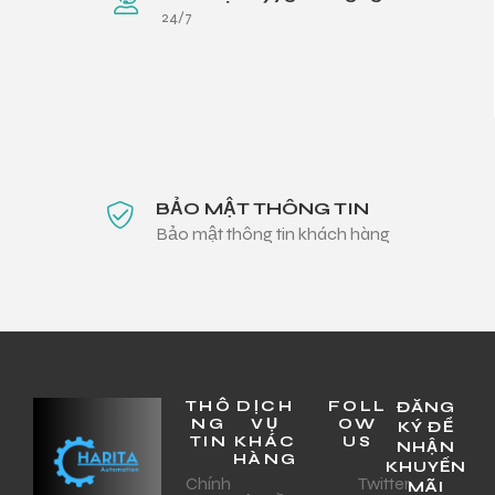
24/7
BẢO MẬT THÔNG TIN
Bảo mật thông tin khách hàng
THÔ
DỊCH
FOLL
ĐĂNG
NG
VỤ
OW
KÝ ĐỂ
TIN
KHÁC
US
NHẬN
HÀNG
KHUYẾN
Chính
Twitter
MÃI