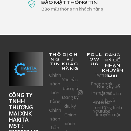
BẢO MẬT THÔNG TIN
Bảo mật thông tin khách hàng
THÔ
DỊCH
FOLL
ĐĂNG
NG
VỤ
OW
KÝ ĐỂ
TIN
KHÁC
US
NHẬN
HÀNG
KHUYẾN
Chính
Twitter
MÃI
Yêu cầu
sách
Facebook
Đăng ký để
báo giá
bán
Instagram
nhận các tin
CÔNG TY
Đăng ký
tức và
TNHH
hàng
Pinterest
đại ký
THƯƠNG
chương trình
Chính
Youtube
MẠI XNK
khuyến mại.
Chính
sách
HARITA
sách
MST :
bảo