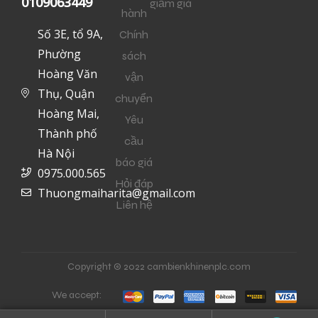
0109063449
giảm giá
hành
Số 3E, tổ 9A,
Chính
Phường
sách
Hoàng Văn
vận
Thụ, Quận
chuyển
Hoàng Mai,
Yêu
Thành phố
cầu
Hà Nội
báo giá
0975.000.565
Hỏi đáp
Thuongmaiharita@gmail.com
Liên hệ
Copyright © 2022 cambienkhinenplc.com
We accept: