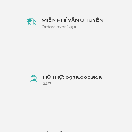
MIỄN PHÍ VẬN CHUYỂN
Orders over $499
HỖ TRỢ: 0975.000.565
24/7