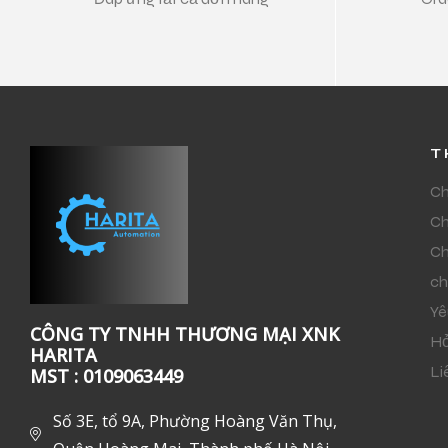
T
Ch
Ch
Ch
ch
Yê
CÔNG TY TNHH THƯƠNG MẠI XNK
Hỏ
HARITA
Li
MST : 0109063449
Số 3E, tổ 9A, Phường Hoàng Văn Thụ,