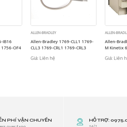
ALLEN-BRADLEY
ALLEN-BRADL
6-IB16
Allen-Bradley 1769-CLL1 1769-
Allen-Bra
8 1756-OF4
CLL3 1769-CRL1 1769-CRL3
M Kinetix 
1769-CRR1AB
BC04-M03
Giá: Liên hệ
Giá: Liên 
ỄN PHÍ VẬN CHUYỂN
HỖ TRỢ: 0975.
24/7
ers over $499