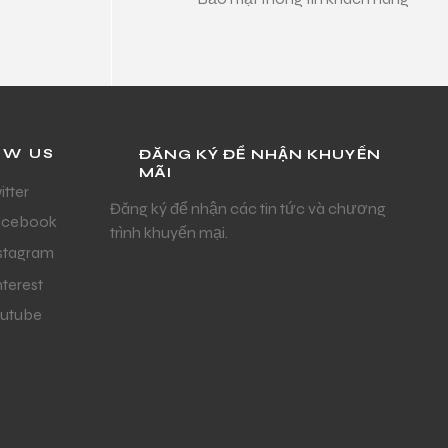
OW US
ĐĂNG KÝ ĐỂ NHẬN KHUYẾN
MÃI
itter
Đăng ký để nhận các tin tức và chương
acebook
trình khuyến mại.
stagram
nterest
utube