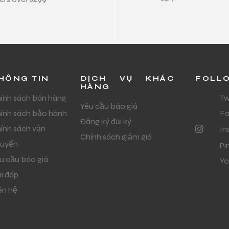
HÔNG TIN
DỊCH VỤ KHÁC
FOLL
HÀNG
ính sách bán hàng
Tw
Yêu cầu báo giá
ính sách bảo hành
F
Đăng ký đại ký
ính sách vận
In
Chính sách giảm giá
uyển
Pi
u cầu báo giá
Yo
i đáp
ên hệ