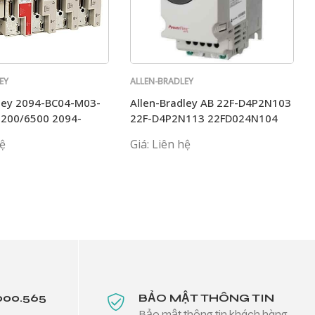
EY
ALLEN-BRADLEY
dley 2094-BC04-M03-
Allen-Bradley AB 22F-D4P2N103
6200/6500 2094-
22F-D4P2N113 22FD024N104
-S
D6P0N113 D2P5N103
hệ
Giá: Liên hệ
000.565
BẢO MẬT THÔNG TIN
Bảo mật thông tin khách hàng