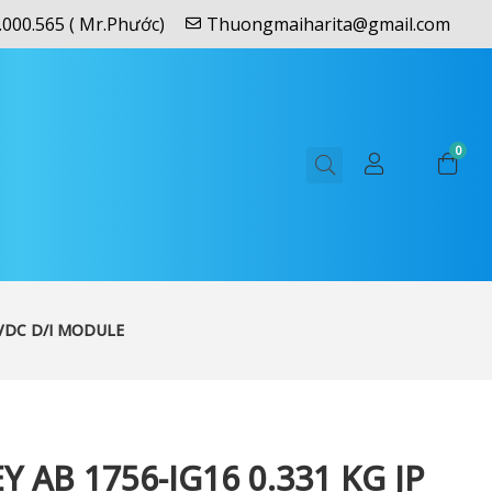
.000.565 ( Mr.Phước)
Thuongmaiharita@gmail.com
0
5VDC D/I MODULE
 AB 1756-IG16 0.331 KG JP