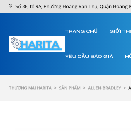
Số 3E, tổ 9A, Phường Hoàng Văn Thụ, Quận Hoàng 
TRANG CHỦ
GIỚI TH
YÊU CẦU BÁO GIÁ
H
THƯƠNG MẠI HARITA
>
SẢN PHẨM
>
ALLEN-BRADLEY
>
A