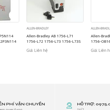
ALLEN-BRADLEY
ALLEN-BRADL
4P5N114
Allen-Bradley AB 1756-L71
Allen-Brad
A2P3N114
1756-L72 1756-L73 1756-L73S
1756-OB16
1756-L74
1756-ENB
Giá: Liên hệ
Giá: Liên 
ỄN PHÍ VẬN CHUYỂN
HỖ TRỢ: 0975.
24/7
ers over $499