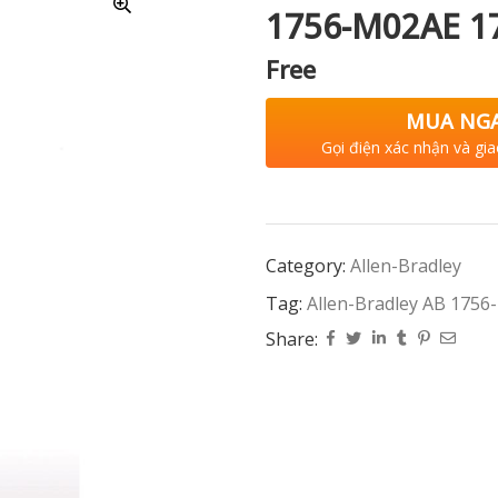
1756-M02AE 1
Free
MUA NG
Gọi điện xác nhận và gia
Category:
Allen-Bradley
Tag:
Allen-Bradley AB 175
Share: