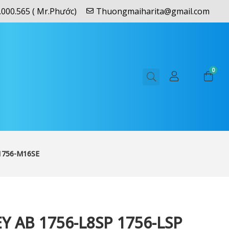
.000.565 ( Mr.Phước)
Thuongmaiharita@gmail.com
0
1756-M16SE
Y AB 1756-L8SP 1756-LSP