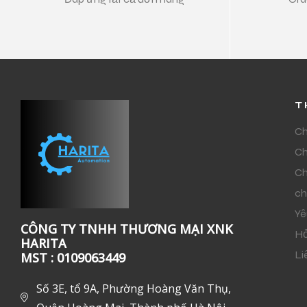
T
Ch
Ch
Ch
ch
Yê
CÔNG TY TNHH THƯƠNG MẠI XNK
Hỏ
HARITA
Li
MST : 0109063449
Số 3E, tổ 9A, Phường Hoàng Văn Thụ,