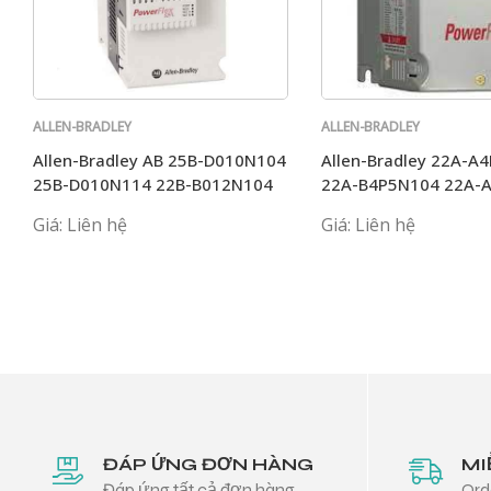
ALLEN-BRADLEY
ALLEN-BRADLEY
Allen-Bradley AB 25B-D010N104
Allen-Bradley 22A-A
25B-D010N114 22B-B012N104
22A-B4P5N104 22A-
25B-D017N104
22A-B017N104 AB
Giá: Liên hệ
Giá: Liên hệ
ĐÁP ỨNG ĐƠN HÀNG
MI
Đáp ứng tất cả đơn hàng
Ord