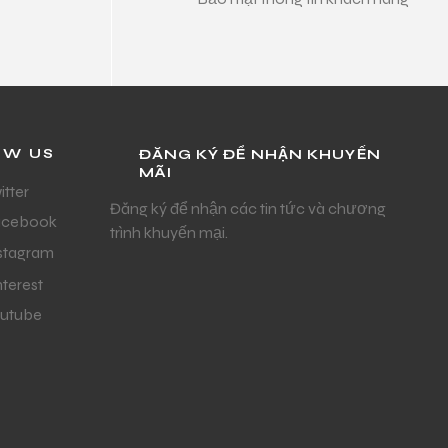
OW US
ĐĂNG KÝ ĐỂ NHẬN KHUYẾN
MÃI
itter
Đăng ký để nhận các tin tức và chương
acebook
trình khuyến mại.
stagram
nterest
utube