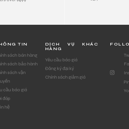
HÔNG TIN
DỊCH VỤ KHÁC
FOLL
HÀNG
ính sách bán hàng
Tw
Yêu cầu báo giá
ính sách bảo hành
F
Đăng ký đại ký
ính sách vận
In
Chính sách giảm giá
uyển
Pi
u cầu báo giá
Yo
i đáp
ên hệ