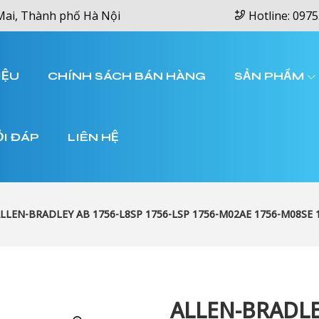
Mai, Thành phố Hà Nội
Hotline: 0975
IỆU
CHÍNH SÁCH BÁN HÀNG
SẢN PHẨM
ỎI ĐÁP
LIÊN HỆ
LLEN-BRADLEY AB 1756-L8SP 1756-LSP 1756-M02AE 1756-M08SE 
ALLEN-BRADLE