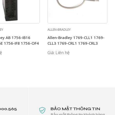
EY
ALLEN-BRADLEY
ley AB 1756-IB16
Allen-Bradley 1769-CLL1 1769-
E 1756-IF8 1756-OF4
CLL3 1769-CRL1 1769-CRL3
T
1769-CRR1AB
hệ
Giá: Liên hệ
000.565
BẢO MẬT THÔNG TIN
Bảo mật thông tin khách hàng