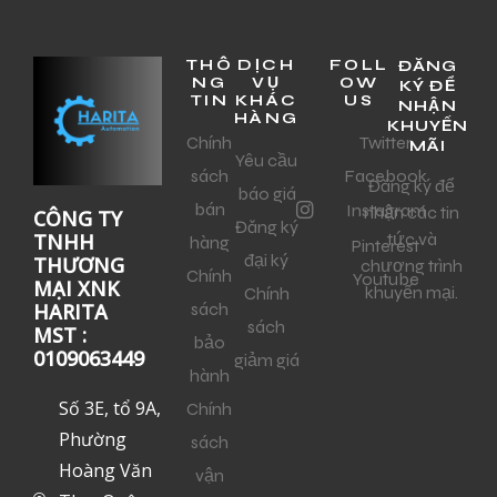
THÔ
DỊCH
FOLL
ĐĂNG
NG
VỤ
OW
KÝ ĐỂ
TIN
KHÁC
US
NHẬN
HÀNG
KHUYẾN
Chính
Twitter
MÃI
Yêu cầu
sách
Facebook
Đăng ký để
báo giá
bán
Instagram
nhận các tin
CÔNG TY
Đăng ký
tức và
TNHH
hàng
Pinterest
đại ký
THƯƠNG
chương trình
Chính
Youtube
MẠI XNK
khuyến mại.
Chính
sách
HARITA
sách
MST :
bảo
0109063449
giảm giá
hành
Số 3E, tổ 9A,
Chính
Phường
sách
Hoàng Văn
vận