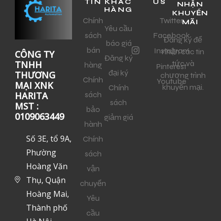
TIN
KHÁC
US
NHẬN
HÀNG
KHUYẾN
Chính
Twitter
MÃI
Yêu cầu
sách
Facebook
Đăng ký để
báo giá
bán
Instagram
nhận các tin
CÔNG TY
Đăng ký
tức và
TNHH
hàng
Pinterest
đại ký
THƯƠNG
chương trình
Chính
Youtube
MẠI XNK
khuyến mại.
Chính
sách
HARITA
sách
MST :
bảo
0109063449
giảm giá
hành
Số 3E, tổ 9A,
Chính
Phường
sách
Hoàng Văn
vận
Thụ, Quận
chuyển
Hoàng Mai,
Yêu
Thành phố
cầu