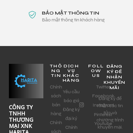
BẢO MẬT THÔNG TIN
Bảo mật thông tin khách hàng
THÔ
DỊCH
FOLL
ĐĂNG
NG
VỤ
OW
KÝ ĐỂ
TIN
KHÁC
US
NHẬN
HÀNG
KHUYẾN
Chính
Twitter
MÃI
Yêu cầu
sách
Facebook
Đăng ký để
báo giá
bán
Instagram
nhận các tin
CÔNG TY
Đăng ký
tức và
TNHH
hàng
Pinterest
đại ký
THƯƠNG
chương trình
Chính
Youtube
MẠI XNK
khuyến mại.
Chính
sách
HARITA