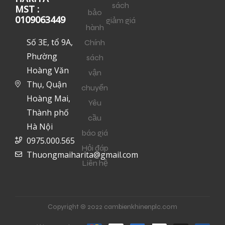
sách
MST :
bảo
0109063449
giảm giá
hành
Số 3E, tổ 9A,
Chính
Phường
sách
Hoàng Văn
vận
Thụ, Quận
chuyển
Hoàng Mai,
Yêu
Thành phố
cầu
Hà Nội
báo giá
0975.000.565
Hỏi đáp
Thuongmaiharita@gmail.com
Liên hệ
Copyright © 2022 cambienkhinenplc.com