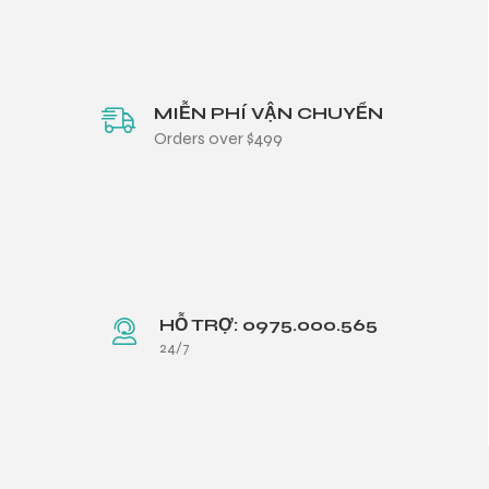
MIỄN PHÍ VẬN CHUYỂN
Orders over $499
HỖ TRỢ: 0975.000.565
24/7