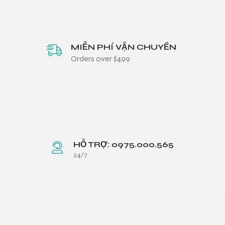
MIỄN PHÍ VẬN CHUYỂN
Orders over $499
HỖ TRỢ: 0975.000.565
24/7