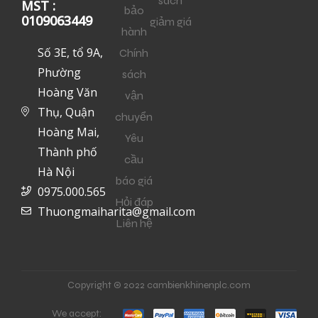
sách
MST :
bảo
0109063449
giảm giá
hành
Số 3E, tổ 9A,
Chính
Phường
sách
Hoàng Văn
vận
Thụ, Quận
chuyển
Hoàng Mai,
Yêu
Thành phố
cầu
Hà Nội
báo giá
0975.000.565
Hỏi đáp
Thuongmaiharita@gmail.com
Liên hệ
Copyright © 2022 cambienkhinenplc.com
We accept: