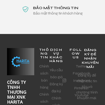
BẢO MẬT THÔNG TIN
Bảo mật thông tin khách hàng
THÔ
DỊCH
FOLL
ĐĂNG
NG
VỤ
OW
KÝ ĐỂ
TIN
KHÁC
US
NHẬN
HÀNG
KHUYẾN
Chính
Twitter
MÃI
Yêu cầu
sách
Facebook
Đăng ký để
báo giá
bán
Instagram
nhận các tin
CÔNG TY
Đăng ký
tức và
TNHH
hàng
Pinterest
đại ký
THƯƠNG
chương trình
Chính
Youtube
MẠI XNK
khuyến mại.
Chính
sách
HARITA