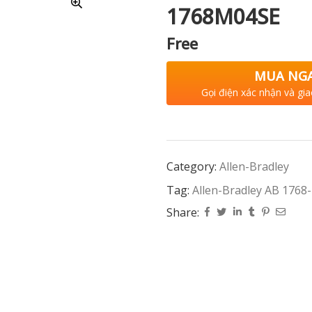
1768M04SE
Free
MUA NG
Gọi điện xác nhận và gia
Category:
Allen-Bradley
Tag:
Allen-Bradley AB 176
Share: