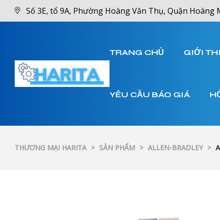
Số 3E, tổ 9A, Phường Hoàng Văn Thụ, Quận Hoàng 
TRANG CHỦ
GIỚI TH
YÊU CẦU BÁO GIÁ
H
THƯƠNG MẠI HARITA
>
SẢN PHẨM
>
ALLEN-BRADLEY
>
A