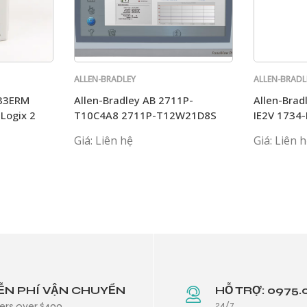
ALLEN-BRADLEY
ALLEN-BRADL
L33ERM
Allen-Bradley AB 2711P-
Allen-Brad
Logix 2
T10C4A8 2711P-T12W21D8S
IE2V 1734-
2711P-T12W22
Giá: Liên hệ
Giá: Liên 
ỄN PHÍ VẬN CHUYỂN
HỖ TRỢ: 0975.
24/7
ers over $499