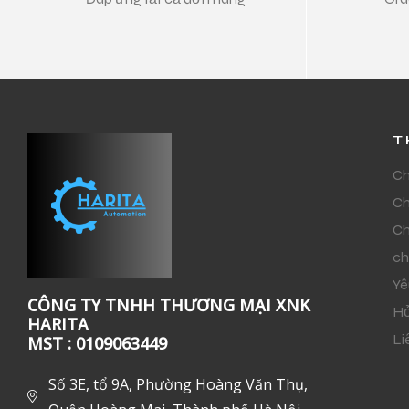
T
Ch
Ch
Ch
ch
Yê
CÔNG TY TNHH THƯƠNG MẠI XNK
Hỏ
HARITA
Li
MST : 0109063449
Số 3E, tổ 9A, Phường Hoàng Văn Thụ,