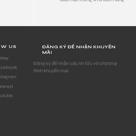
OW US
ĐĂNG KÝ ĐỂ NHẬN KHUYẾN
MÃI
itter
Đăng ký để nhận các tin tức và chương
acebook
trình khuyến mại.
stagram
nterest
utube