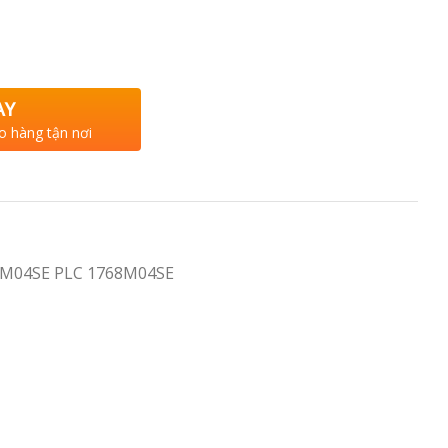
AY
o hàng tận nơi
8-M04SE PLC 1768M04SE