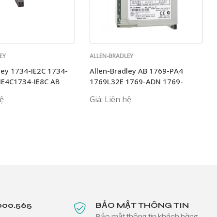
EY
ALLEN-BRADLEY
ley 1734-IE2C 1734-
Allen-Bradley AB 1769-PA4
IE4C1734-IE8C AB
1769L32E 1769-ADN 1769-
L33ER 1769-ECR 1769-IF16C
hệ
Giá: Liên hệ
000.565
BẢO MẬT THÔNG TIN
Bảo mật thông tin khách hàng