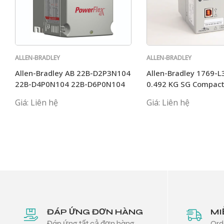
ALLEN-BRADLEY
ALLEN-BRADLEY
Allen-Bradley AB 22B-D2P3N104
Allen-Bradley 1769-
22B-D4P0N104 22B-D6P0N104
0.492 KG SG Compact
22B-A5PON114
MB Motion Controller
Giá: Liên hệ
Giá: Liên hệ
ĐÁP ỨNG ĐƠN HÀNG
MI
Đáp ứng tất cả đơn hàng
Ord