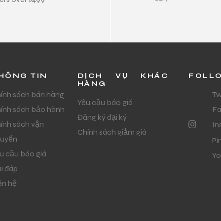
HÔNG TIN
DỊCH VỤ KHÁC
FOLL
HÀNG
ính sách bán hàng
Tw
Yêu cầu báo giá
ính sách bảo hành
F
Đăng ký đại ký
ính sách vận
In
Chính sách giảm giá
uyển
Pi
u cầu báo giá
Yo
i đáp
ên hệ