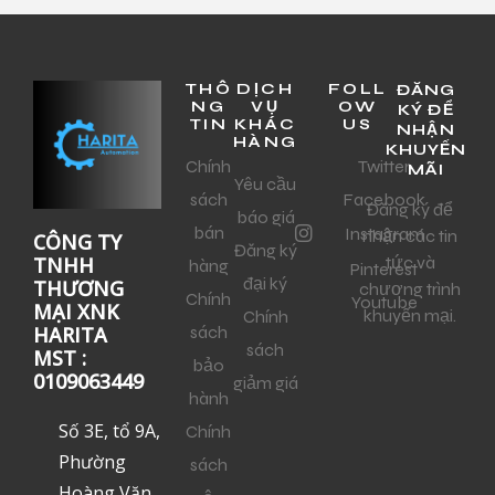
THÔ
DỊCH
FOLL
ĐĂNG
NG
VỤ
OW
KÝ ĐỂ
TIN
KHÁC
US
NHẬN
HÀNG
KHUYẾN
Chính
Twitter
MÃI
Yêu cầu
sách
Facebook
Đăng ký để
báo giá
bán
Instagram
nhận các tin
CÔNG TY
Đăng ký
tức và
TNHH
hàng
Pinterest
đại ký
THƯƠNG
chương trình
Chính
Youtube
MẠI XNK
khuyến mại.
Chính
sách
HARITA
sách
MST :
bảo
0109063449
giảm giá
hành
Số 3E, tổ 9A,
Chính
Phường
sách
Hoàng Văn