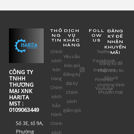
THÔ
DỊCH
FOLL
ĐĂNG
NG
VỤ
OW
KÝ ĐỂ
TIN
KHÁC
US
NHẬN
HÀNG
KHUYẾN
Chính
Twitter
MÃI
Yêu cầu
sách
Facebook
Đăng ký để
báo giá
bán
Instagram
nhận các tin
CÔNG TY
Đăng ký
tức và
TNHH
hàng
Pinterest
đại ký
THƯƠNG
chương trình
Chính
Youtube
MẠI XNK
khuyến mại.
Chính
sách
HARITA
sách
MST :
bảo
0109063449
giảm giá
hành
Số 3E, tổ 9A,
Chính
Phường
sách