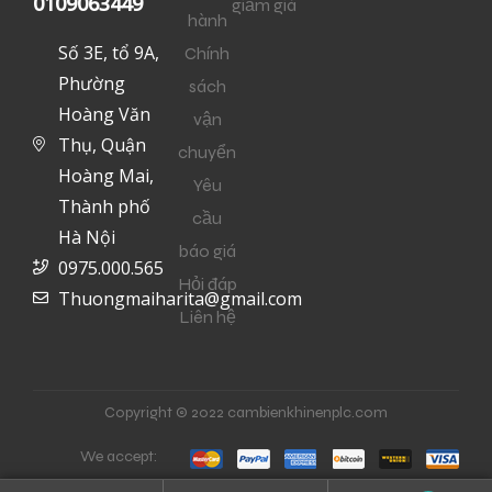
0109063449
giảm giá
hành
Số 3E, tổ 9A,
Chính
Phường
sách
Hoàng Văn
vận
Thụ, Quận
chuyển
Hoàng Mai,
Yêu
Thành phố
cầu
Hà Nội
báo giá
0975.000.565
Hỏi đáp
Thuongmaiharita@gmail.com
Liên hệ
Copyright © 2022 cambienkhinenplc.com
We accept: