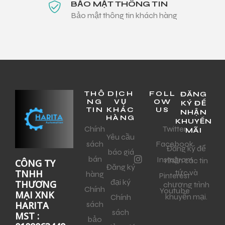
BẢO MẬT THÔNG TIN
Bảo mật thông tin khách hàng
THÔ
DỊCH
FOLL
ĐĂNG
NG
VỤ
OW
KÝ ĐỂ
TIN
KHÁC
US
NHẬN
HÀNG
KHUYẾN
Chính
Twitter
MÃI
Yêu cầu
sách
Facebook
Đăng ký để
báo giá
bán
Instagram
nhận các tin
CÔNG TY
Đăng ký
tức và
TNHH
hàng
Pinterest
đại ký
THƯƠNG
chương trình
Chính
Youtube
MẠI XNK
khuyến mại.
Chính
sách
HARITA
sách
MST :
bảo