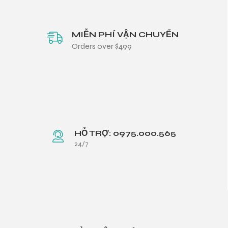
MIỄN PHÍ VẬN CHUYỂN
Orders over $499
HỖ TRỢ: 0975.000.565
24/7