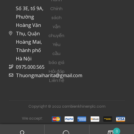
Số 3E, tổ 9A,
Chính
Phường
sách
Hoàng Văn
vận
Thụ, Quận
chuyển
Hoàng Mai,
Yêu
Thành phố
cầu
Hà Nội
báo giá
0975.000.565
Hỏi đáp
Thuongmaiharita@gmail.com
Liên hệ
Copyright © 2022 cambienkhinenplc.com
We accept:
0