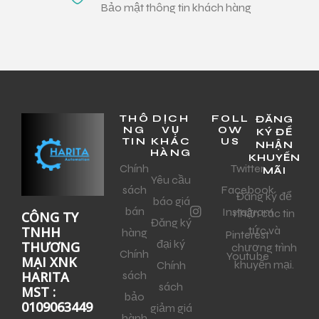
Bảo mật thông tin khách hàng
THÔ
DỊCH
FOLL
ĐĂNG
NG
VỤ
OW
KÝ ĐỂ
TIN
KHÁC
US
NHẬN
HÀNG
KHUYẾN
Chính
Twitter
MÃI
Yêu cầu
sách
Facebook
Đăng ký để
báo giá
bán
Instagram
nhận các tin
CÔNG TY
Đăng ký
tức và
TNHH
hàng
Pinterest
đại ký
THƯƠNG
chương trình
Chính
Youtube
MẠI XNK
khuyến mại.
Chính
sách
HARITA
sách
MST :
bảo
0109063449
giảm giá
hành