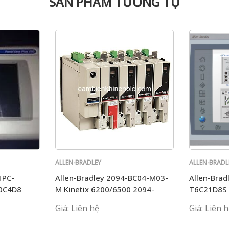
SẢN PHẨM TƯƠNG TỰ
ALLEN-BRADLEY
ALLEN-BRADL
1PC-
Allen-Bradley 2094-BC04-M03-
Allen-Brad
0C4D8
M Kinetix 6200/6500 2094-
T6C21D8S
P-T7C1
BC04-M03-S
2711P-T6
Giá: Liên hệ
Giá: Liên 