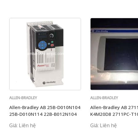
ALLEN-BRADLEY
ALLEN-BRADLEY
Allen-Bradley AB 25B-D010N104
Allen-Bradley AB 271
25B-D010N114 22B-B012N104
K4M20D8 2711PC-T1
25B-D017N104
2711P-T7C1D2 2711
Giá: Liên hệ
Giá: Liên hệ