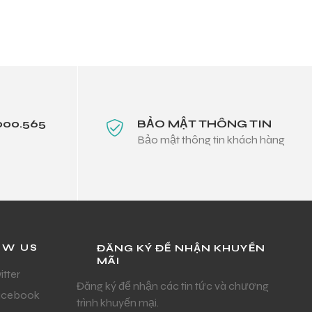
000.565
BẢO MẬT THÔNG TIN
Bảo mật thông tin khách hàng
OW US
ĐĂNG KÝ ĐỂ NHẬN KHUYẾN
MÃI
itter
Đăng ký để nhận các tin tức và chương
acebook
trình khuyến mại.