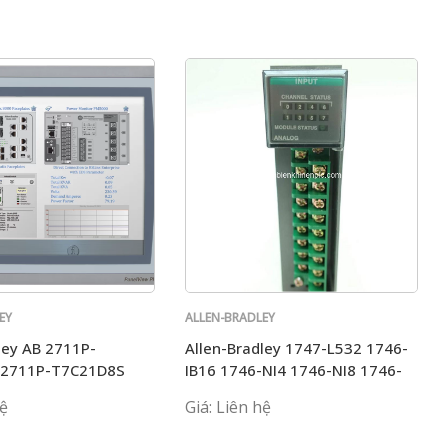
EY
ALLEN-BRADLEY
ley AB 2711P-
Allen-Bradley 1747-L532 1746-
 2711P-T7C21D8S
IB16 1746-NI4 1746-NI8 1746-
C20D8
N04V 1746-A7 AB
hệ
Giá: Liên hệ