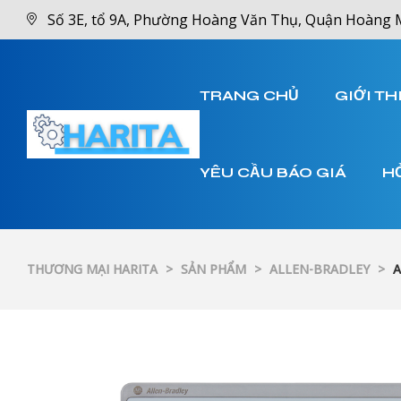
Số 3E, tổ 9A, Phường Hoàng Văn Thụ, Quận Hoàng 
TRANG CHỦ
GIỚI TH
YÊU CẦU BÁO GIÁ
H
THƯƠNG MẠI HARITA
>
SẢN PHẨM
>
ALLEN-BRADLEY
>
A