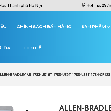
Mai, Thành phố Hà Nội
Hotline: 0975
IỆU
CHÍNH SÁCH BÁN HÀNG
SẢN PHẨM
ỎI ĐÁP
LIÊN HỆ
LLEN-BRADLEY AB 1783-US16T 1783-US5T 1783-US8T 1784-CF128
ALLEN-BRADLE