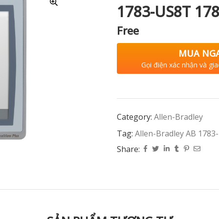
1783-US8T 17
Free
MUA NG
Gọi điện xác nhận và gia
Category:
Allen-Bradley
Tag:
Allen-Bradley AB 178
Share: