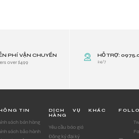
ỄN PHÍ VẬN CHUYỂN
HỖ TRỢ: 0975.
24/7
ers over $499
HÔNG TIN
DỊCH VỤ KHÁC
FOLL
HÀNG
ính sách bán hàng
Tw
Yêu cầu báo giá
ính sách bảo hành
F
Đăng ký đại ký