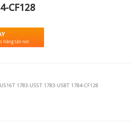
84-CF128
AY
o hàng tận nơi
3-US16T 1783-US5T 1783-US8T 1784-CF128