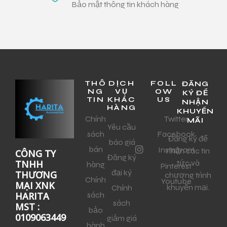
Bảo mật thông tin khách hàng
THÔ
DỊCH
FOLL
ĐĂNG
NG
VỤ
OW
KÝ ĐỂ
TIN
KHÁC
US
NHẬN
HÀNG
KHUYẾN
Chính
Twitter
MÃI
Yêu cầu
sách
Facebook
Đăng ký để
báo giá
bán
Instagram
nhận các tin
CÔNG TY
Đăng ký
tức và
TNHH
hàng
Pinterest
đại ký
THƯƠNG
chương trình
Chính
Youtube
MẠI XNK
khuyến mại.
Chính
sách
HARITA
sách
MST :
bảo
0109063449
giảm giá
hành