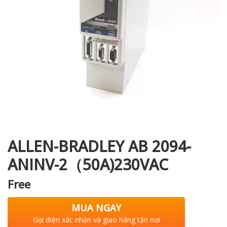
i XNK
ALLEN-BRADLEY AB 2094-
ANINV-2（50A)230VAC
Free
MUA NGAY
Gọi điện xác nhận và giao hàng tận nơi