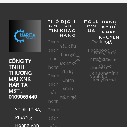
THÔ
DỊCH
FOLL
ĐĂNG
NG
VỤ
OW
KÝ ĐỂ
TIN
KHÁC
US
NHẬN
HÀNG
KHUYẾN
Chính
Twitter
MÃI
Yêu cầu
sách
Facebook
Đăng ký để
báo giá
bán
Instagram
nhận các tin
CÔNG TY
Đăng ký
tức và
TNHH
hàng
Pinterest
đại ký
THƯƠNG
chương trình
Chính
Youtube
MẠI XNK
khuyến mại.
Chính
sách
HARITA
sách
MST :
bảo
0109063449
giảm giá
hành
Số 3E, tổ 9A,
Chính
Phường
sách
Hoàng Văn
vận