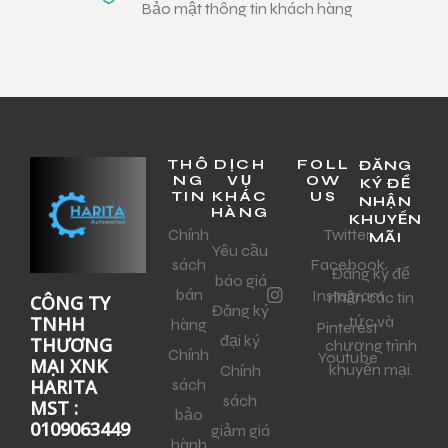
Bảo mật thông tin khách hàng
THÔ
DỊCH
FOLL
ĐĂNG
NG
VỤ
OW
KÝ ĐỂ
TIN
KHÁC
US
NHẬN
HÀNG
KHUYẾN
Chính
Twitter
MÃI
Yêu cầu
sách
Facebook
Đăng ký để
báo giá
bán
Instagram
nhận các tin
CÔNG TY
Đăng ký
tức và
TNHH
hàng
Pinterest
đại ký
THƯƠNG
chương trình
Chính
Youtube
MẠI XNK
khuyến mại.
Chính
sách
HARITA
sách
MST :
bảo
0109063449
giảm giá
hành