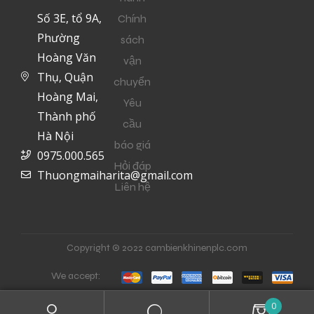
Số 3E, tổ 9A,
Chính
Phường
sách
Hoàng Văn
vận
Thụ, Quận
chuyển
Hoàng Mai,
Yêu
Thành phố
cầu
Hà Nội
báo giá
0975.000.565
Hỏi đáp
Thuongmaiharita@gmail.com
Liên hệ
Copyright © 2022 cambienkhinenplc.com
We accept:
0