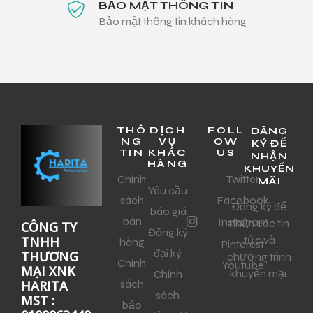
BẢO MẬT THÔNG TIN
Bảo mật thông tin khách hàng
THÔ
DỊCH
FOLL
ĐĂNG
NG
VỤ
OW
KÝ ĐỂ
TIN
KHÁC
US
NHẬN
HÀNG
KHUYẾN
Chính
Twitter
MÃI
Yêu cầu
sách
Facebook
Đăng ký để
báo giá
bán
Instagram
nhận các tin
CÔNG TY
Đăng ký
tức và
TNHH
hàng
Pinterest
đại ký
THƯƠNG
chương trình
Chính
Youtube
MẠI XNK
khuyến mại.
Chính
sách
HARITA
sách
MST :
bảo