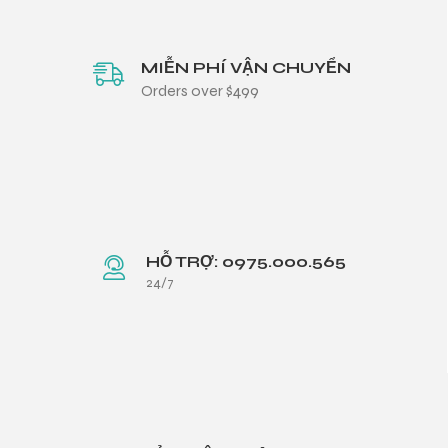
MIỄN PHÍ VẬN CHUYỂN
Orders over $499
HỖ TRỢ: 0975.000.565
24/7