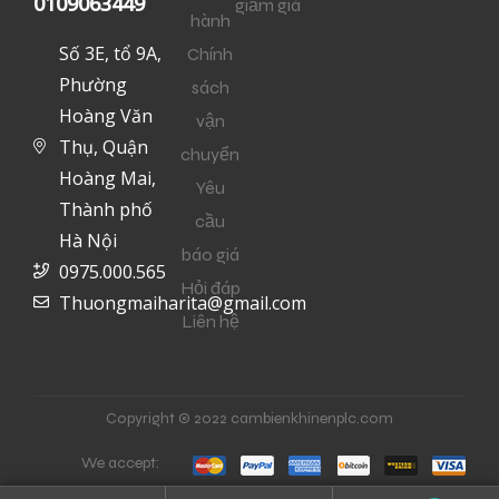
0109063449
giảm giá
hành
Số 3E, tổ 9A,
Chính
Phường
sách
Hoàng Văn
vận
Thụ, Quận
chuyển
Hoàng Mai,
Yêu
Thành phố
cầu
Hà Nội
báo giá
0975.000.565
Hỏi đáp
Thuongmaiharita@gmail.com
Liên hệ
Copyright © 2022 cambienkhinenplc.com
We accept: