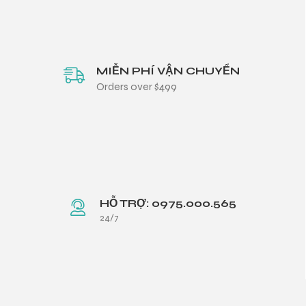
MIỄN PHÍ VẬN CHUYỂN
Orders over $499
HỖ TRỢ: 0975.000.565
24/7