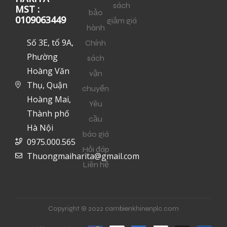
sách
MST :
bảo
0109063449
giảm giá
hành
Số 3E, tổ 9A,
Chính
Phường
sách
Hoàng Văn
vận
Thụ, Quận
chuyển
Hoàng Mai,
Yêu
Thành phố
cầu
Hà Nội
báo giá
0975.000.565
Hỏi đáp
Thuongmaiharita@gmail.com
Liên hệ
Copyright © 2022 cambienkhinenplc.com