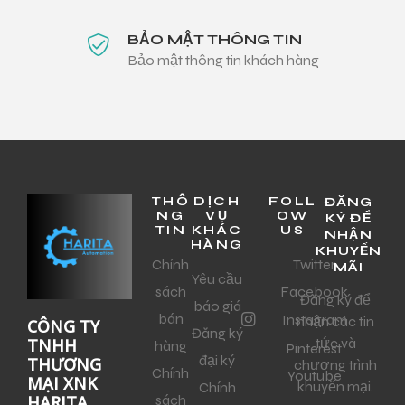
BẢO MẬT THÔNG TIN
Bảo mật thông tin khách hàng
THÔ
DỊCH
FOLL
ĐĂNG
NG
VỤ
OW
KÝ ĐỂ
TIN
KHÁC
US
NHẬN
HÀNG
KHUYẾN
Chính
Twitter
MÃI
Yêu cầu
sách
Facebook
Đăng ký để
báo giá
bán
Instagram
nhận các tin
CÔNG TY
Đăng ký
tức và
TNHH
hàng
Pinterest
đại ký
THƯƠNG
chương trình
Chính
Youtube
MẠI XNK
khuyến mại.
Chính
sách
HARITA