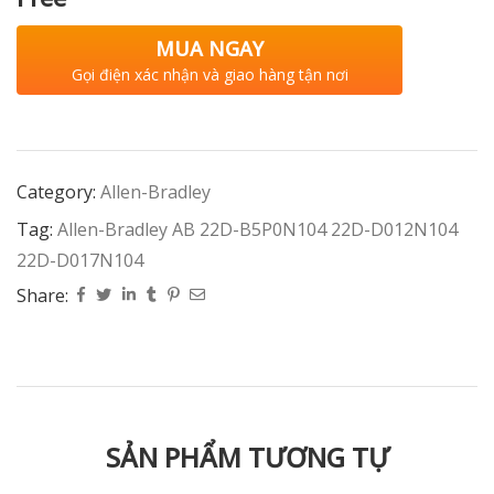
MUA NGAY
Gọi điện xác nhận và giao hàng tận nơi
Category:
Allen-Bradley
Tag:
Allen-Bradley AB 22D-B5P0N104 22D-D012N104
22D-D017N104
Share:
SẢN PHẨM TƯƠNG TỰ