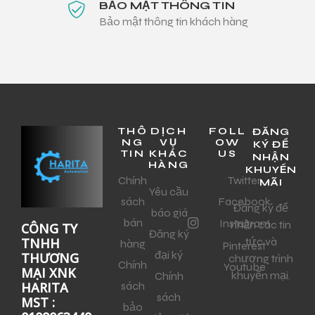
BẢO MẬT THÔNG TIN
Bảo mật thông tin khách hàng
THÔ
DỊCH
FOLL
ĐĂNG
NG
VỤ
OW
KÝ ĐỂ
TIN
KHÁC
US
NHẬN
HÀNG
KHUYẾN
Chính
Twitter
MÃI
Yêu cầu
sách
Facebook
Đăng ký để
báo giá
bán
Instagram
nhận các tin
CÔNG TY
Đăng ký
tức và
TNHH
hàng
Pinterest
đại ký
THƯƠNG
chương trình
Chính
Youtube
MẠI XNK
khuyến mại.
Chính
sách
HARITA
sách
MST :
bảo