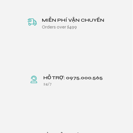
MIỄN PHÍ VẬN CHUYỂN
Orders over $499
HỖ TRỢ: 0975.000.565
24/7