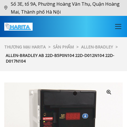
Số 3E, tổ 9A, Phường Hoàng Văn Thụ, Quận Hoàng
Mai, Thành phố Hà Nội
THƯƠNG MẠI HARITA
>
SẢN PHẨM
>
ALLEN-BRADLEY
>
ALLEN-BRADLEY AB 22D-B5P0N104 22D-D012N104 22D-
D017N104