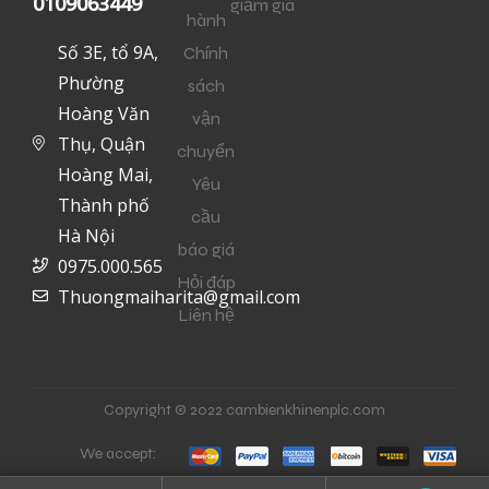
0109063449
giảm giá
hành
Số 3E, tổ 9A,
Chính
Phường
sách
Hoàng Văn
vận
Thụ, Quận
chuyển
Hoàng Mai,
Yêu
Thành phố
cầu
Hà Nội
báo giá
0975.000.565
Hỏi đáp
Thuongmaiharita@gmail.com
Liên hệ
Copyright © 2022 cambienkhinenplc.com
We accept: