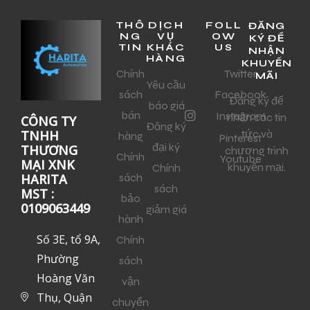
THÔ
DỊCH
FOLL
ĐĂNG
NG
VỤ
OW
KÝ ĐỂ
TIN
KHÁC
US
NHẬN
HÀNG
KHUYẾN
Chính
Twitter
MÃI
Yêu cầu
sách
Facebook
Đăng ký để
báo giá
bán
Instagram
nhận các tin
CÔNG TY
Đăng ký
tức và
TNHH
hàng
Pinterest
đại ký
THƯƠNG
chương trình
Chính
Youtube
MẠI XNK
khuyến mại.
Chính
sách
HARITA
sách
MST :
bảo
0109063449
giảm giá
hành
Số 3E, tổ 9A,
Chính
Phường
sách
Hoàng Văn
vận
Thụ, Quận
chuyển