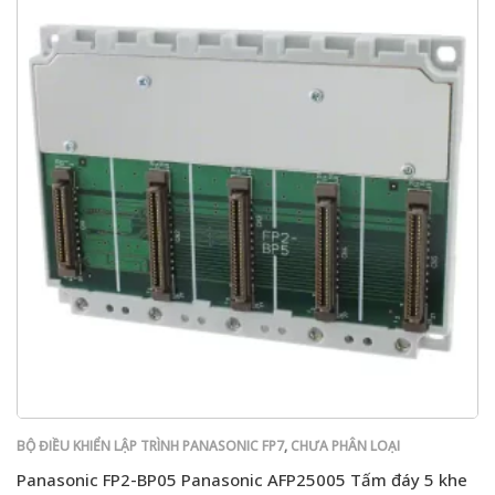
BỘ ĐIỀU KHIỂN LẬP TRÌNH PANASONIC FP7
,
CHƯA PHÂN LOẠI
Panasonic FP2-BP05 Panasonic AFP25005 Tấm đáy 5 khe