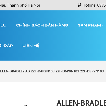
Mai, Thành phố Hà Nội
Hotline: 0975
IỆU
CHÍNH SÁCH BÁN HÀNG
SẢN PHẨM
ỎI ĐÁP
LIÊN HỆ
LLEN-BRADLEY AB 22F-D4P2N103 22F-D6P0N103 22F-D8P7N103
ALLEN-BRADLE