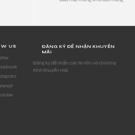
OW US
ĐĂNG KÝ ĐỂ NHẬN KHUYẾN
MÃI
itter
Đăng ký để nhận các tin tức và chương
acebook
trình khuyến mại.
stagram
nterest
utube