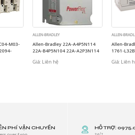
ALLEN-BRADLEY
ALLEN-BRADL
BC04-M03-
Allen-Bradley 22A-A4P5N114
Allen-Bra
2094-
22A-B4P5N104 22A-A2P3N114
1761-L32
22A-B017N104 AB
Giá: Liên hệ
Giá: Liên 
ỄN PHÍ VẬN CHUYỂN
HỖ TRỢ: 0975.
24/7
ers over $499