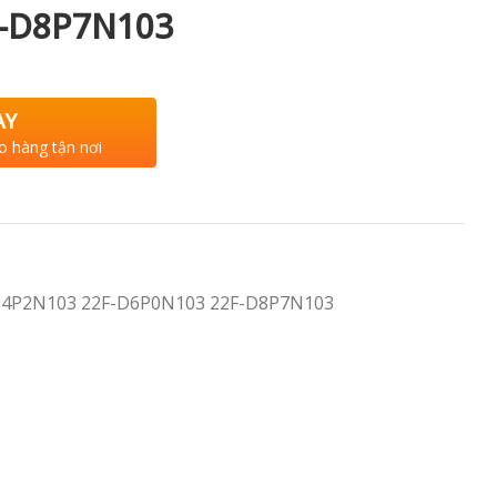
-D8P7N103
AY
o hàng tận nơi
-D4P2N103 22F-D6P0N103 22F-D8P7N103