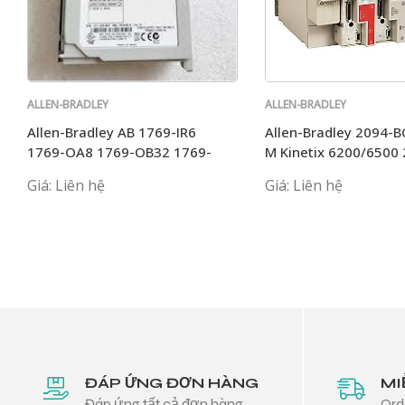
ALLEN-BRADLEY
ALLEN-BRADLEY
Allen-Bradley AB 1769-IR6
Allen-Bradley 2094-
1769-OA8 1769-OB32 1769-
M Kinetix 6200/6500 
L36ERM 1769-L35E
BC04-M03-S
Giá: Liên hệ
Giá: Liên hệ
ĐÁP ỨNG ĐƠN HÀNG
MI
Đáp ứng tất cả đơn hàng
Ord