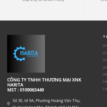
T
Ch
Ch
Ch
ch
Yê
CÔNG TY TNHH THƯƠNG MẠI XNK
Hỏ
HARITA
Li
MST : 0109063449
Số 3E, tổ 9A, Phường Hoàng Văn Thụ,