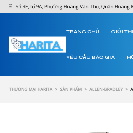
Số 3E, tổ 9A, Phường Hoàng Văn Thụ, Quận Hoàng 
TRANG CHỦ
GIỚI TH
YÊU CẦU BÁO GIÁ
H
THƯƠNG MẠI HARITA
>
SẢN PHẨM
>
ALLEN-BRADLEY
>
A