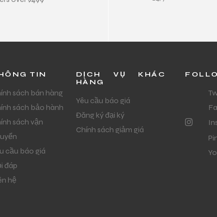
HÔNG TIN
DỊCH VỤ KHÁC
FOLL
HÀNG
ính sách bán hàng
Tw
Yêu cầu báo giá
ính sách bảo hành
F
Đăng ký đại ký
ính sách vận
In
Chính sách giảm giá
uyển
Pi
u cầu báo giá
Yo
i đáp
ên hệ