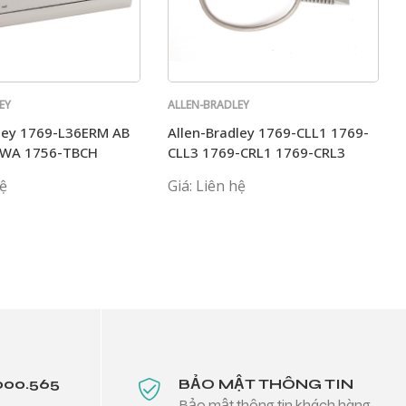
EY
ALLEN-BRADLEY
dley 1769-L36ERM AB
Allen-Bradley 1769-CLL1 1769-
BWA 1756-TBCH
CLL3 1769-CRL1 1769-CRL3
1769-CRR1AB
hệ
Giá: Liên hệ
000.565
BẢO MẬT THÔNG TIN
Bảo mật thông tin khách hàng