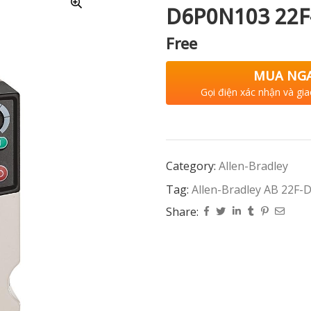
D6P0N103 22F
Free
MUA NG
Gọi điện xác nhận và gia
Category:
Allen-Bradley
Tag:
Allen-Bradley AB 22F
Share: