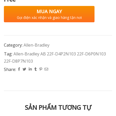
MUA NGAY
Gọi điện xác nhận và giao hàng tận nơi
Category:
Allen-Bradley
Tag:
Allen-Bradley AB 22F-D4P2N103 22F-D6P0N103
22F-D8P7N103
Share:
SẢN PHẨM TƯƠNG TỰ