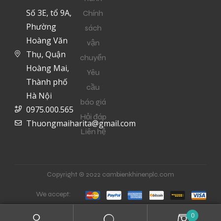
Số 3E, tổ 9A,
Chính
Phường
sách
Hoàng Văn
vận
Thụ, Quận
chuyển
Hoàng Mai,
Yêu
Thành phố
cầu
Hà Nội
báo giá
0975.000.565
Hỏi đáp
Thuongmaiharita@gmail.com
Liên hệ
Copyright © 2022 cambienkhinenplc.com
We accept:
0