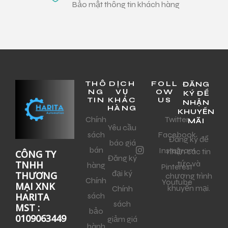
Bảo mật thông tin khách hàng
THÔ
DỊCH
FOLL
ĐĂNG
NG
VỤ
OW
KÝ ĐỂ
TIN
KHÁC
US
NHẬN
HÀNG
KHUYẾN
Chính
Twitter
MÃI
Yêu cầu
sách
Facebook
Đăng ký để
báo giá
bán
Instagram
nhận các tin
CÔNG TY
Đăng ký
tức và
TNHH
hàng
Pinterest
đại ký
THƯƠNG
chương trình
Chính
Youtube
MẠI XNK
khuyến mại.
Chính
sách
HARITA
sách
MST :
bảo
0109063449
giảm giá
hành