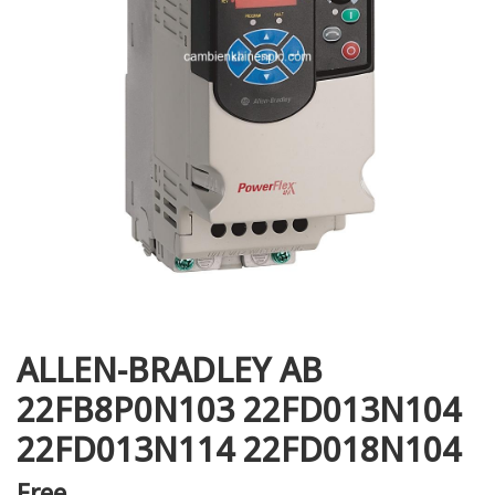
i XNK
ALLEN-BRADLEY AB
22FB8P0N103 22FD013N104
22FD013N114 22FD018N104
Free