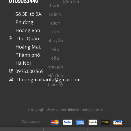
0109063449
giảm giá
hành
Số 3E, tổ 9A,
Chính
Phường
sách
Hoàng Văn
vận
Thụ, Quận
chuyển
Hoàng Mai,
Yêu
Thành phố
cầu
Hà Nội
báo giá
0975.000.565
Hỏi đáp
Thuongmaiharita@gmail.com
Liên hệ
Copyright © 2022 cambienkhinenplc.com
We accept: