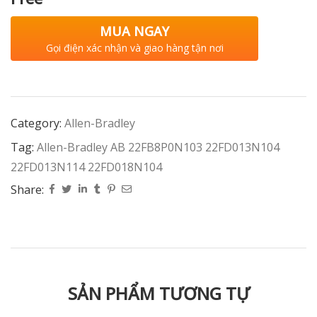
MUA NGAY
Gọi điện xác nhận và giao hàng tận nơi
Category:
Allen-Bradley
Tag:
Allen-Bradley AB 22FB8P0N103 22FD013N104
22FD013N114 22FD018N104
Share:
SẢN PHẨM TƯƠNG TỰ