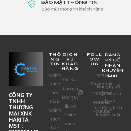
BẢO MẬT THÔNG TIN
Bảo mật thông tin khách hàng
THÔ
DỊCH
FOLL
ĐĂNG
NG
VỤ
OW
KÝ ĐỂ
TIN
KHÁC
US
NHẬN
HÀNG
KHUYẾN
Chính
Twitter
MÃI
Yêu cầu
sách
Facebook
Đăng ký để
báo giá
bán
Instagram
nhận các tin
CÔNG TY
Đăng ký
tức và
TNHH
hàng
Pinterest
đại ký
THƯƠNG
chương trình
Chính
Youtube
MẠI XNK
khuyến mại.
Chính
sách
HARITA
sách
MST :
bảo