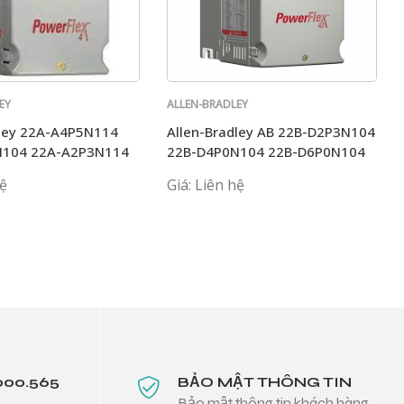
EY
ALLEN-BRADLEY
dley 22A-A4P5N114
Allen-Bradley AB 22B-D2P3N104
N104 22A-A2P3N114
22B-D4P0N104 22B-D6P0N104
N104 AB
22B-A5PON114
hệ
Giá: Liên hệ
000.565
BẢO MẬT THÔNG TIN
Bảo mật thông tin khách hàng