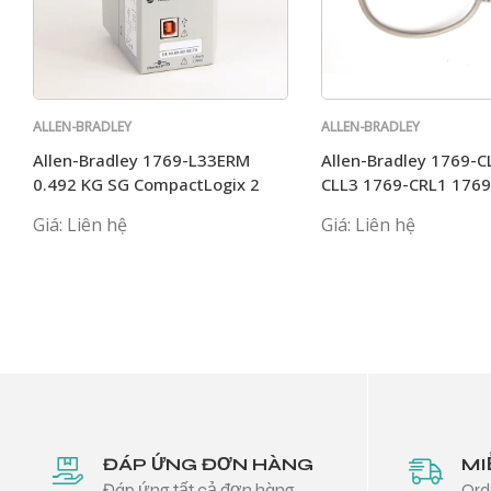
ALLEN-BRADLEY
ALLEN-BRADLEY
Allen-Bradley 1769-L33ERM
Allen-Bradley 1769-C
0.492 KG SG CompactLogix 2
CLL3 1769-CRL1 1769
MB Motion Controller
1769-CRR1AB
Giá: Liên hệ
Giá: Liên hệ
ĐÁP ỨNG ĐƠN HÀNG
MI
Đáp ứng tất cả đơn hàng
Ord