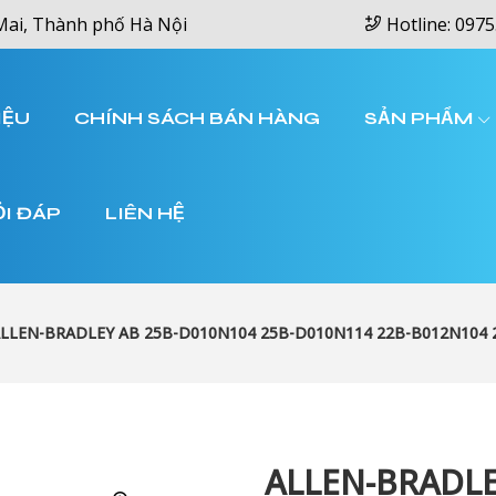
Mai, Thành phố Hà Nội
Hotline: 0975
IỆU
CHÍNH SÁCH BÁN HÀNG
SẢN PHẨM
ỎI ĐÁP
LIÊN HỆ
LLEN-BRADLEY AB 25B-D010N104 25B-D010N114 22B-B012N104 
ALLEN-BRADLE