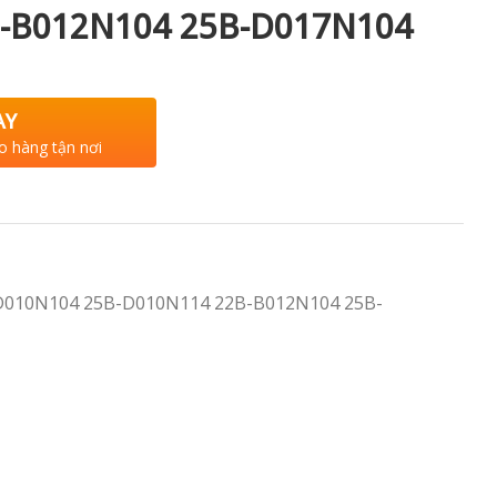
-B012N104 25B-D017N104
AY
o hàng tận nơi
B-D010N104 25B-D010N114 22B-B012N104 25B-