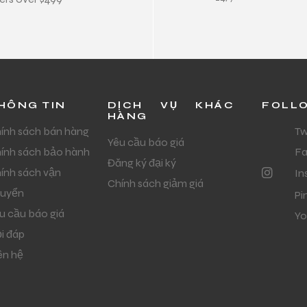
HÔNG TIN
DỊCH VỤ KHÁC
FOLL
HÀNG
ính sách bán hàng
Tw
Yêu cầu báo giá
ính sách bảo hành
F
Đăng ký đại ký
ính sách vận
In
Chính sách giảm giá
uyển
Pi
u cầu báo giá
Yo
i đáp
ên hệ