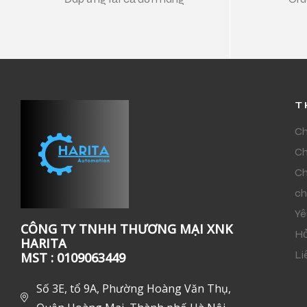
T
Ch
Ch
Ch
ch
Yê
CÔNG TY TNHH THƯƠNG MẠI XNK
Hỏ
HARITA
Li
MST : 0109063449
Số 3E, tổ 9A, Phường Hoàng Văn Thụ,