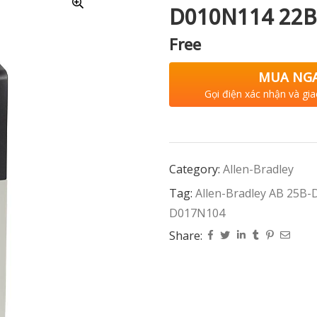
D010N114 22B
Free
MUA NG
Gọi điện xác nhận và gia
Category:
Allen-Bradley
Tag:
Allen-Bradley AB 25
D017N104
Share: