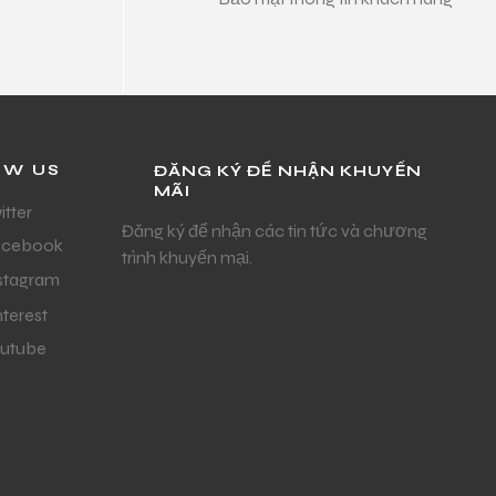
OW US
ĐĂNG KÝ ĐỂ NHẬN KHUYẾN
MÃI
itter
Đăng ký để nhận các tin tức và chương
acebook
trình khuyến mại.
stagram
nterest
utube