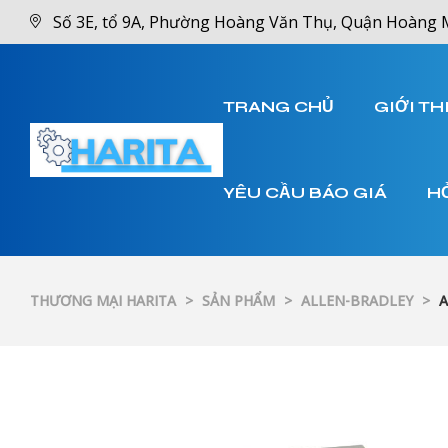
Số 3E, tổ 9A, Phường Hoàng Văn Thụ, Quận Hoàng 
TRANG CHỦ
GIỚI TH
YÊU CẦU BÁO GIÁ
H
THƯƠNG MẠI HARITA
>
SẢN PHẨM
>
ALLEN-BRADLEY
>
A