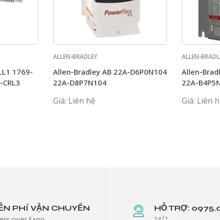
ALLEN-BRADLEY
ALLEN-BRADL
LL1 1769-
Allen-Bradley AB 22A-D6P0N104
Allen-Bra
-CRL3
22A-D8P7N104
22A-B4P5
22A-B017
Giá: Liên hệ
Giá: Liên 
ỄN PHÍ VẬN CHUYỂN
HỖ TRỢ: 0975.
24/7
ers over $499