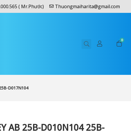
.000.565 ( Mr.Phước)
Thuongmaiharita@gmail.com
0
25B-D017N104
Y AB 25B-D010N104 25B-