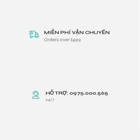
MIỄN PHÍ VẬN CHUYỂN
Orders over $499
HỖ TRỢ: 0975.000.565
24/7