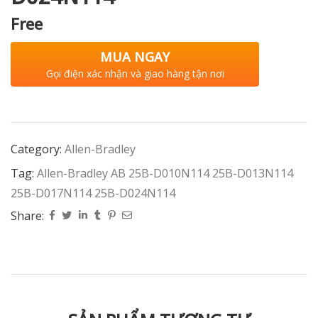
Free
MUA NGAY
Gọi điện xác nhận và giao hàng tận nơi
Category:
Allen-Bradley
Tag:
Allen-Bradley AB 25B-D010N114 25B-D013N114
25B-D017N114 25B-D024N114
Share: