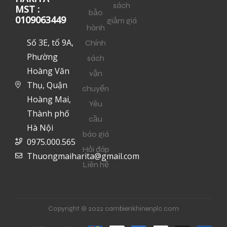
sách
MST :
bảo
0109063449
giảm giá
hành
Số 3E, tổ 9A,
Chính
Phường
sách
Hoàng Văn
vận
Thụ, Quận
chuyển
Hoàng Mai,
Yêu
Thành phố
cầu
Hà Nội
báo giá
0975.000.565
Hỏi đáp
Thuongmaiharita@gmail.com
Liên hệ
Copyright © 2022 cambienkhinenplc.com