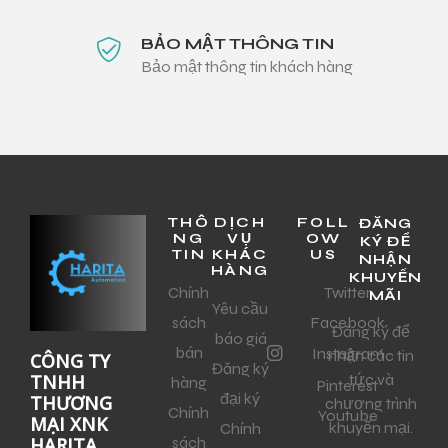
BẢO MẬT THÔNG TIN
Bảo mật thông tin khách hàng
THÔ
DỊCH
FOLL
ĐĂNG
NG
VỤ
OW
KÝ ĐỂ
TIN
KHÁC
US
NHẬN
HÀNG
KHUYẾN
Chính
Twitter
MÃI
Yêu cầu
sách
Facebook
Đăng ký để
báo giá
bán
Instagram
nhận các tin
CÔNG TY
Đăng ký
tức và
TNHH
hàng
Pinterest
đại ký
THƯƠNG
chương trình
Chính
Youtube
MẠI XNK
khuyến mại.
Chính
sách
HARITA