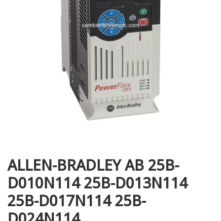
i XNK
ALLEN-BRADLEY AB 25B-
D010N114 25B-D013N114
25B-D017N114 25B-
D024N114