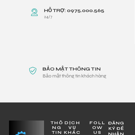
HỖ TRỢ: 0975.000.565
24/7
BẢO MẬT THÔNG TIN
Bảo mật thông tin khách hàng
THÔ
DỊCH
FOLL
ĐĂNG
NG
VỤ
OW
KÝ ĐỂ
TIN
KHÁC
US
NHẬN