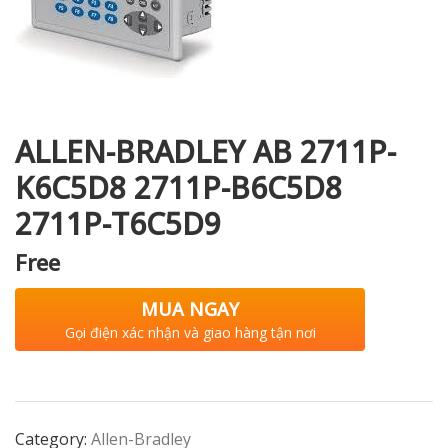
i XNK
ALLEN-BRADLEY AB 2711P-
K6C5D8 2711P-B6C5D8
2711P-T6C5D9
Free
MUA NGAY
Gọi điện xác nhận và giao hàng tận nơi
Category:
Allen-Bradley