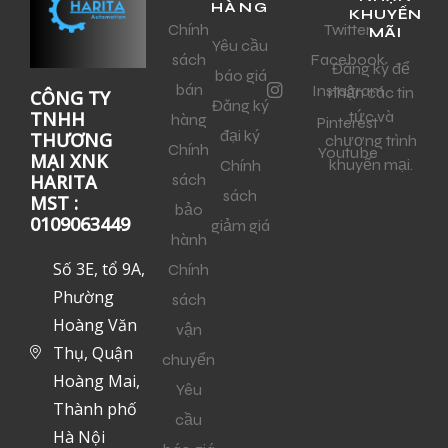
HÀNG
KHUYẾN
Chính
Twitter
MÃI
Yêu cầu
sách
Facebook
Đăng ký để
báo giá
bán
Instagram
nhận các tin
CÔNG TY
Đăng ký
tức và
TNHH
hàng
Pinterest
đại ký
THƯƠNG
chương trình
Chính
Youtube
MẠI XNK
khuyến mại.
Chính
sách
HARITA
sách
MST :
bảo
0109063449
giảm giá
hành
Số 3E, tổ 9A,
Chính
Phường
sách
Hoàng Văn
vận
Thụ, Quận
chuyển
Hoàng Mai,
Yêu
Thành phố
cầu
Hà Nội