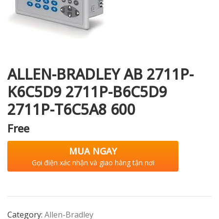
i XNK
ALLEN-BRADLEY AB 2711P-
K6C5D9 2711P-B6C5D9
2711P-T6C5A8 600
Free
MUA NGAY
Gọi điện xác nhận và giao hàng tận nơi
Category:
Allen-Bradley