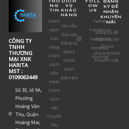
THÔ
DỊCH
FOLL
ĐĂNG
NG
VỤ
OW
KÝ ĐỂ
TIN
KHÁC
US
NHẬN
HÀNG
KHUYẾN
Chính
Twitter
MÃI
Yêu cầu
sách
Facebook
Đăng ký để
báo giá
bán
Instagram
nhận các tin
CÔNG TY
Đăng ký
tức và
TNHH
hàng
Pinterest
đại ký
THƯƠNG
chương trình
Chính
Youtube
MẠI XNK
khuyến mại.
Chính
sách
HARITA
sách
MST :
bảo
0109063449
giảm giá
hành
Số 3E, tổ 9A,
Chính
Phường
sách
Hoàng Văn
vận
Thụ, Quận
chuyển
Hoàng Mai,
Yêu