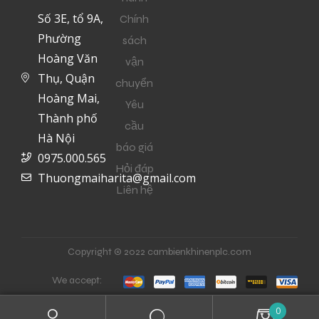
Số 3E, tổ 9A,
Chính
Phường
sách
Hoàng Văn
vận
Thụ, Quận
chuyển
Hoàng Mai,
Yêu
Thành phố
cầu
Hà Nội
báo giá
0975.000.565
Hỏi đáp
Thuongmaiharita@gmail.com
Liên hệ
Copyright © 2022 cambienkhinenplc.com
We accept:
0