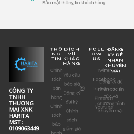
Bảo mật thông tin khách hàng
THÔ
DỊCH
FOLL
ĐĂNG
NG
VỤ
OW
KÝ ĐỂ
TIN
KHÁC
US
NHẬN
HÀNG
KHUYẾN
Chính
Twitter
MÃI
Yêu cầu
sách
Facebook
Đăng ký để
báo giá
bán
Instagram
nhận các tin
CÔNG TY
Đăng ký
tức và
TNHH
hàng
Pinterest
đại ký
THƯƠNG
chương trình
Chính
Youtube
MẠI XNK
khuyến mại.
Chính
sách
HARITA
sách
MST :
bảo
0109063449
giảm giá
hành