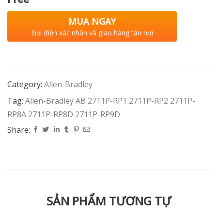
MUA NGAY
Gọi điện xác nhận và giao hàng tận nơi
Category:
Allen-Bradley
Tag:
Allen-Bradley AB 2711P-RP1 2711P-RP2 2711P-
RP8A 2711P-RP8D 2711P-RP9D
Share:
SẢN PHẨM TƯƠNG TỰ