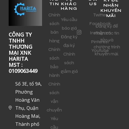
KÝ ĐỂ
TIN
KHÁC
US
NHẬN
HÀNG
KHUYẾN
Chính
Twitter
MÃI
Yêu cầu
sách
Facebook
Đăng ký để
báo giá
bán
Instagram
nhận các tin
CÔNG TY
Đăng ký
tức và
TNHH
hàng
Pinterest
đại ký
THƯƠNG
chương trình
Chính
Youtube
MẠI XNK
khuyến mại.
Chính
sách
HARITA
sách
MST :
bảo
0109063449
giảm giá
hành
Số 3E, tổ 9A,
Chính
Phường
sách
Hoàng Văn
vận
Thụ, Quận
chuyển
Hoàng Mai,
Yêu
Thành phố
cầu