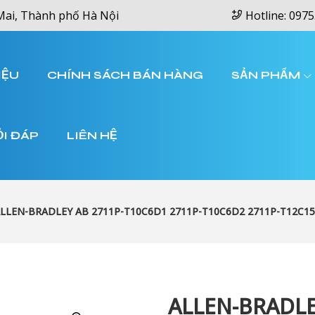
Mai, Thành phố Hà Nội
Hotline: 0975
IỆU
CHÍNH SÁCH BÁN HÀNG
SẢN PHẨM
ỎI ĐÁP
LIÊN HỆ
LLEN-BRADLEY AB 2711P-T10C6D1 2711P-T10C6D2 2711P-T12C1
ALLEN-BRADLE