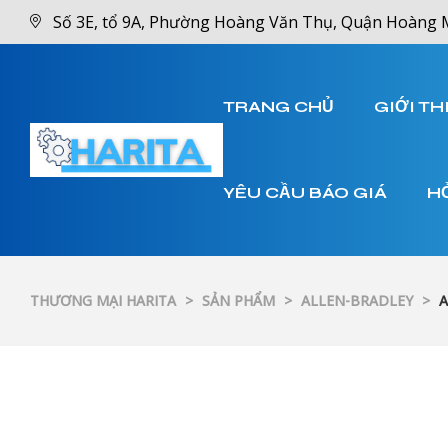
Số 3E, tổ 9A, Phường Hoàng Văn Thụ, Quận Hoàng 
TRANG CHỦ
GIỚI TH
YÊU CẦU BÁO GIÁ
H
THƯƠNG MẠI HARITA
>
SẢN PHẨM
>
ALLEN-BRADLEY
>
A