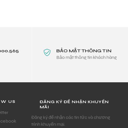
000.565
BẢO MẬT THÔNG TIN
Bảo mật thông tin khách hàng
OW US
ĐĂNG KÝ ĐỂ NHẬN KHUYẾN
MÃI
itter
Đăng ký để nhận các tin tức và chương
acebook
trình khuyến mại.