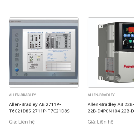
ALLEN-BRADLEY
ALLEN-BRADLEY
Allen-Bradley AB 2711P-
Allen-Bradley AB 22
T6C21D8S 2711P-T7C21D8S
22B-D4P0N104 22B-
2711P-T6C20D8
22B-A5PON114
Giá: Liên hệ
Giá: Liên hệ