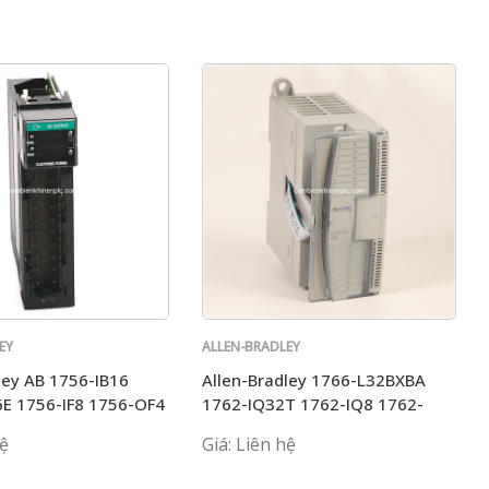
EY
ALLEN-BRADLEY
ley AB 1756-IB16
Allen-Bradley 1766-L32BXBA
E 1756-IF8 1756-OF4
1762-IQ32T 1762-IQ8 1762-
T
OB8 1762-OW8 1762-OB32
hệ
Giá: Liên hệ