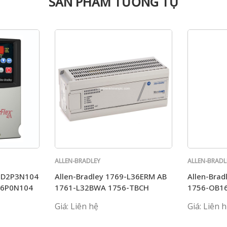
SẢN PHẨM TƯƠNG TỰ
ALLEN-BRADLEY
ALLEN-BRADL
B-D2P3N104
Allen-Bradley 1769-L36ERM AB
Allen-Brad
D6P0N104
1761-L32BWA 1756-TBCH
1756-OB16
1756-ENB
Giá: Liên hệ
Giá: Liên 