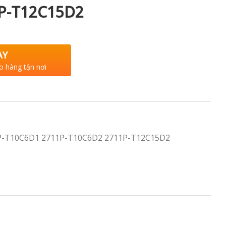
P-T12C15D2
AY
o hàng tận nơi
11P-T10C6D1 2711P-T10C6D2 2711P-T12C15D2