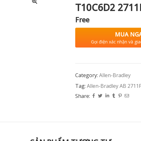
T10C6D2 2711
Free
MUA NG
Gọi điện xác nhận và gia
Category:
Allen-Bradley
Tag:
Allen-Bradley AB 27
Share: