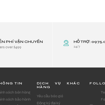
ỄN PHÍ VẬN CHUYỂN
HỖ TRỢ: 0975.
24/7
ers over $499
HÔNG TIN
DỊCH VỤ KHÁC
FOLL
HÀNG
ính sách bán hàng
Tw
Yêu cầu báo giá
ính sách bảo hành
F
Đăng ký đại ký